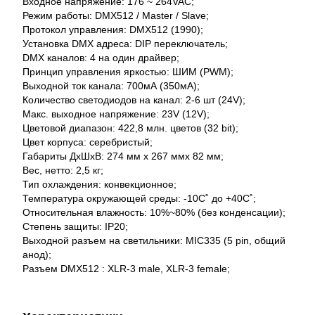
Входное напряжение: 176 ~ 264VAC;
Режим работы: DMX512 / Master / Slave;
Протокол управления: DMX512 (1990);
Установка DMX адреса: DIP переключатель;
DMX каналов: 4 на один драйвер;
Принцип управления яркостью: ШИМ (PWM);
Выходной ток канала: 700мА (350мА);
Количество светодиодов на канал: 2-6 шт (24V);
Макс. выходное напряжение: 23V (12V);
Цветовой диапазон: 422,8 млн. цветов (32 bit);
Цвет корпуса: серебристый;
Габариты ДхШхВ: 274 мм х 267 ммх 82 мм;
Вес, нетто: 2,5 кг;
Тип охлаждения: конвекционное;
Температура окружающей среды: -10С˚ до +40С˚;
Относительная влажность: 10%~80% (без конденсации);
Степень защиты: IP20;
Выходной разъем на светильники: MIC335 (5 pin, общий
анод);
Разъем DMX512 : XLR-3 male, XLR-3 female;