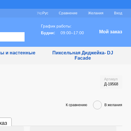
Сравнение
Укр
Рус
Желания
Вход
График работы:
Мой заказ
Будни:
09:00–17:00
ы и настенные
Пиксельная Диджейка- DJ
Facade
Артикул
Д-19568
К сравнению
В желания
каз