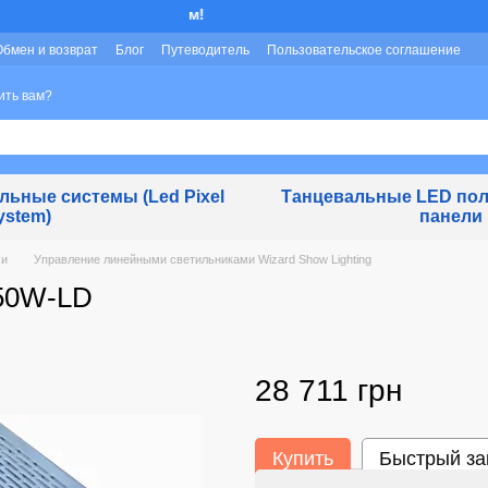
Мы работаем!
Обмен и возврат
Блог
Путеводитель
Пользовательское соглашение
ить вам?
ьные системы (Led Pixel
Танцевальные LED пол
ystem)
панели
ми
Управление линейными светильниками Wizard Show Lighting
450W-LD
28 711 грн
Купить
Быстрый за