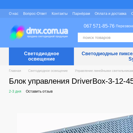
Перейти к основному контенту
О нас
Вопрос-Ответ
Контакты
Парнёрам
Оплата и доставка
Защита персональных данных
067 571-85-76
Перезвон
Светодиодное
Светодиодные пиксел
освещение
S
Главная
Светодиодное освещение
Управление линейными светильника
Блок управления DriverBox-3-12-
2-3 дня
Оставить отзыв