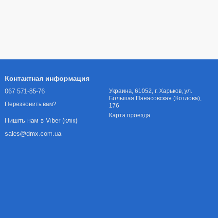
Контактная информация
067 571-85-76
Украина, 61052, г. Харьков, ул.
Большая Панасовская (Котлова),
Перезвонить вам?
176
Карта проезда
Пишіть нам в Viber (клік)
sales@dmx.com.ua