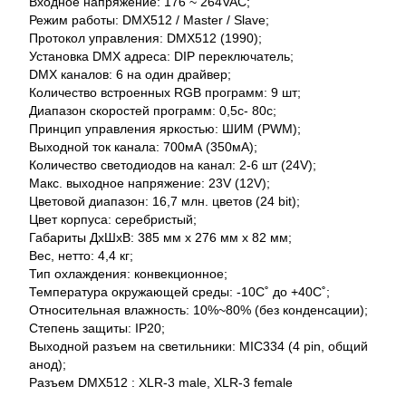
Входное напряжение: 176 ~ 264VAC;
Режим работы: DMX512 / Master / Slave;
Протокол управления: DMX512 (1990);
Установка DMX адреса: DIP переключатель;
DMX каналов: 6 на один драйвер;
Количество встроенных RGB программ: 9 шт;
Диапазон скоростей программ: 0,5c- 80c;
Принцип управления яркостью: ШИМ (PWM);
Выходной ток канала: 700мА (350мА);
Количество светодиодов на канал: 2-6 шт (24V);
Макс. выходное напряжение: 23V (12V);
Цветовой диапазон: 16,7 млн. цветов (24 bit);
Цвет корпуса: серебристый;
Габариты ДхШхВ: 385 мм х 276 мм х 82 мм;
Вес, нетто: 4,4 кг;
Тип охлаждения: конвекционное;
Температура окружающей среды: -10С˚ до +40С˚;
Относительная влажность: 10%~80% (без конденсации);
Степень защиты: IP20;
Выходной разъем на светильники: MIC334 (4 pin, общий
анод);
Разъем DMX512 : XLR-3 male, XLR-3 female