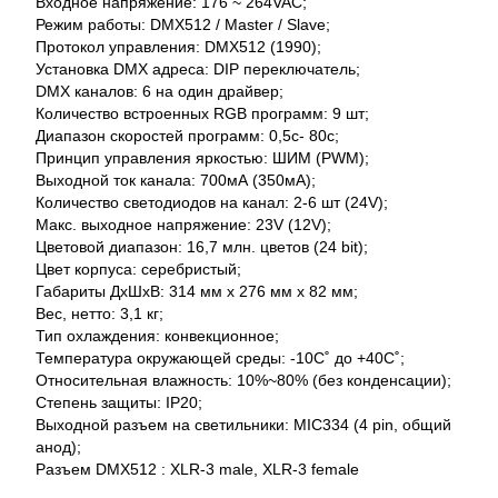
Входное напряжение: 176 ~ 264VAC;
Режим работы: DMX512 / Master / Slave;
Протокол управления: DMX512 (1990);
Установка DMX адреса: DIP переключатель;
DMX каналов: 6 на один драйвер;
Количество встроенных RGB программ: 9 шт;
Диапазон скоростей программ: 0,5c- 80c;
Принцип управления яркостью: ШИМ (PWM);
Выходной ток канала: 700мА (350мА);
Количество светодиодов на канал: 2-6 шт (24V);
Макс. выходное напряжение: 23V (12V);
Цветовой диапазон: 16,7 млн. цветов (24 bit);
Цвет корпуса: серебристый;
Габариты ДхШхВ: 314 мм х 276 мм х 82 мм;
Вес, нетто: 3,1 кг;
Тип охлаждения: конвекционное;
Температура окружающей среды: -10С˚ до +40С˚;
Относительная влажность: 10%~80% (без конденсации);
Степень защиты: IP20;
Выходной разъем на светильники: MIC334 (4 pin, общий
анод);
Разъем DMX512 : XLR-3 male, XLR-3 female