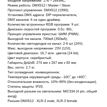
Входное напряжение: 176 ~ 264VAC;
Режим работы: DMX512 / Master / Slave;
Протокол управления: DMX512 (1990);
Установка DMX адреса: DIP переключатель;
DMX каналов: 6 на один драйвер;
Количество встроенных RGB программ: 9 шт;
Диапазон скоростей программ: 0,5c- 80c;
Принцип управления яркостью: ШИМ (PWM);
Выходной ток канала: 700мА (350мА);
Количество светодиодов на канал: 2-6 шт (24V);
Макс. выходное напряжение: 23V (12V);
Цветовой диапазон: 16,7 млн. цветов (24 bit);
Цвет корпуса: серебристый;
Габариты ДхШхВ: 274 мм х 267 мм х 82 мм;
Вес, нетто: 2,7 кг;
Тип охлаждения: конвекционное;
Температура окружающей среды: -10С˚ до +40С˚;
Относительная влажность: 10%~80% (без конденсации);
Степень защиты: IP20;
Выходной разъем на светильники: MIC334 (4 pin, общий
анод);
Разъем DMX512 : XLR-3 male, XLR-3 female