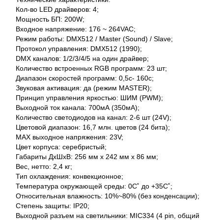
Кол-во LED драйверов: 4;
Мощность БП: 200W;
Входное напряжение: 176 ~ 264VAC;
Режим работы: DMX512 / Master (Sound) / Slave;
Протокол управления: DMX512 (1990);
DMX каналов: 1/2/3/4/5 на один драйвер;
Количество встроенных RGB программ: 23 шт;
Диапазон скоростей программ: 0,5c- 160c;
Звуковая активация: да (режим MASTER);
Принцип управления яркостью: ШИМ (PWM);
Выходной ток канала: 700мА (350мА);
Количество светодиодов на канал: 2-6 шт (24V);
Цветовой диапазон: 16,7 млн. цветов (24 бита);
MAX выходное напряжения: 23V;
Цвет корпуса: серебристый;
Габариты ДхШхВ: 256 мм х 242 мм х 86 мм;
Вес, нетто: 2,4 кг;
Тип охлаждения: конвекционное;
Температура окружающей среды: 0С˚ до +35С˚;
Относительная влажность: 10%~80% (без конденсации);
Степень защиты: IP20;
Выходной разъем на светильники: MIC334 (4 pin, общий