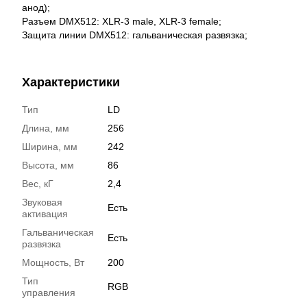
анод);
Разъем DMX512: XLR-3 male, XLR-3 female;
Защита линии DMX512: гальваническая развязка;
Характеристики
Тип
LD
Длина, мм
256
Ширина, мм
242
Высота, мм
86
Вес, кГ
2,4
Звуковая
Есть
активация
Гальваническая
Есть
развязка
Мощность, Вт
200
Тип
RGB
управления