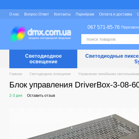
Перейти к основному контенту
О нас
Вопрос-Ответ
Контакты
Парнёрам
Оплата и доставка
Защита персональных данных
067 571-85-76
Перезвон
Светодиодное
Светодиодные пиксел
освещение
S
Главная
Светодиодное освещение
Управление линейными светильника
Блок управления DriverBox-3-08-
2-3 дня
Оставить отзыв