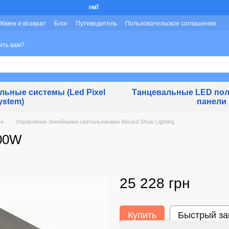
Мы работаем!
Обмен и возврат
Блог
Путеводитель
Пользовательское соглашение
ить вам?
ьные системы (Led Pixel
Танцевальные LED пол
ystem)
панели
ми
Управление линейными светильниками Wizard Show Lighting
600W
25 228 грн
Купить
Быстрый за