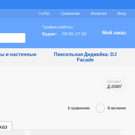
Сравнение
Укр
Рус
Желания
Вход
График работы:
Мой заказ
Будни:
09:00–17:00
ы и настенные
Пиксельная Диджейка- DJ
Facade
Артикул
Д-20487
К сравнению
В желания
каз