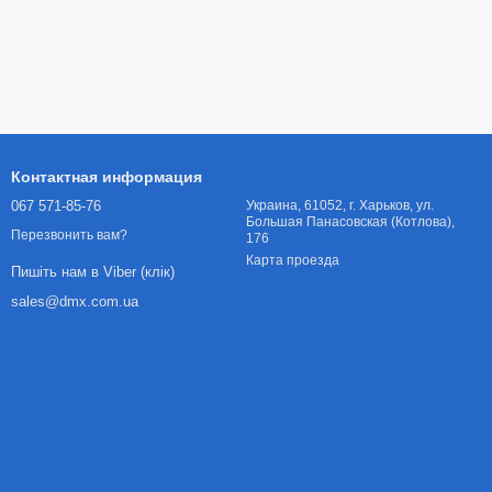
Контактная информация
067 571-85-76
Украина, 61052, г. Харьков, ул.
Большая Панасовская (Котлова),
Перезвонить вам?
176
Карта проезда
Пишіть нам в Viber (клік)
sales@dmx.com.ua