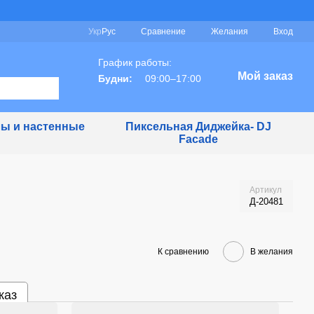
Сравнение
Укр
Рус
Желания
Вход
График работы:
Мой заказ
Будни:
09:00–17:00
ы и настенные
Пиксельная Диджейка- DJ
Facade
Артикул
Д-20481
К сравнению
В желания
каз