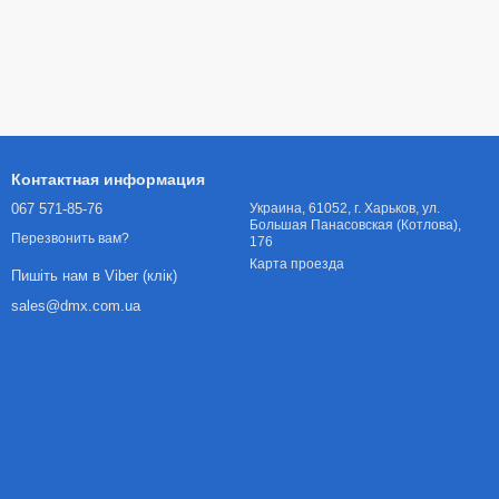
Контактная информация
067 571-85-76
Украина, 61052, г. Харьков, ул.
Большая Панасовская (Котлова),
Перезвонить вам?
176
Карта проезда
Пишіть нам в Viber (клік)
sales@dmx.com.ua