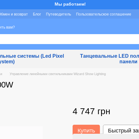
Мы работаем!
Обмен и возврат
Блог
Путеводитель
Пользовательское соглашение
ить вам?
ьные системы (Led Pixel
Танцевальные LED пол
ystem)
панели
ми
Управление линейными светильниками Wizard Show Lighting
100W
4 747 грн
Купить
Быстрый за