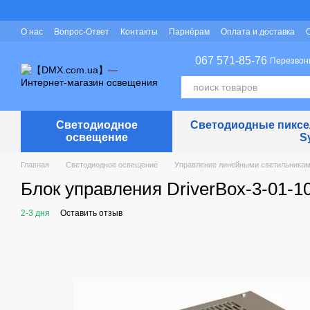
Перейти к основному контенту
О нас
Вопрос-Ответ
Контакты
Парнёрам
Оплата и доставка
Защита персональных данных
067 571-85-76
Перезвон
Светодиодное
Светодиодные пиксел
освещение
S
Главная
Светодиодное освещение
Управление линейными светильника
Блок управления DriverBox-3-01-
2-3 дня
Оставить отзыв