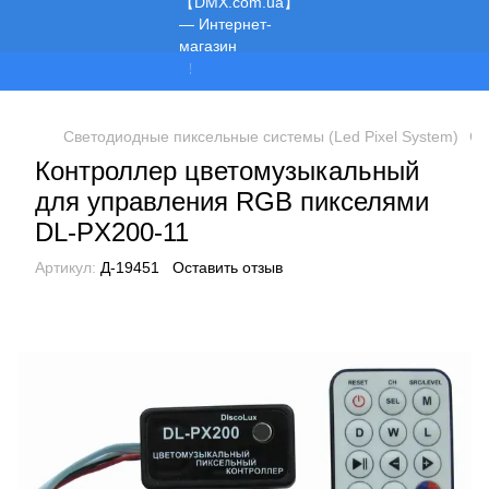
Мы работаем!
Светодиодные пиксельные системы (Led Pixel System)
Си
Контроллер цветомузыкальный
для управления RGB пикселями
DL-PX200-11
Артикул:
Д-19451
Оставить отзыв