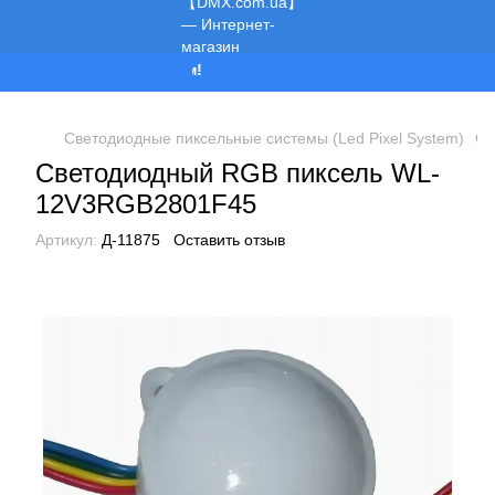
Мы работаем!
Светодиодные пиксельные системы (Led Pixel System)
Св
Светодиодный RGB пиксель WL-
12V3RGB2801F45
Артикул:
Д-11875
Оставить отзыв