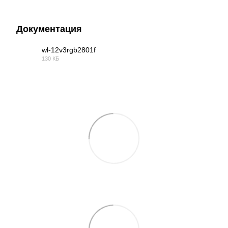
Документация
wl-12v3rgb2801f
130 КБ
PDF