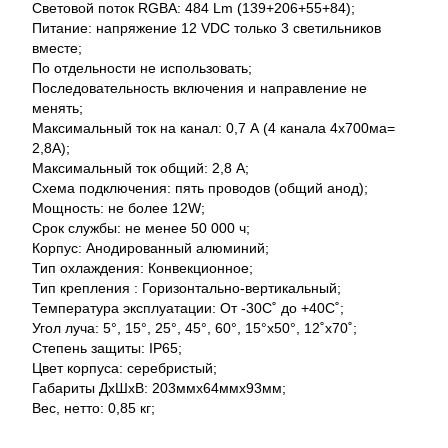
Световой поток RGBA: 484 Lm (139+206+55+84);
Питание: напряжение 12 VDC только 3 светильников
вместе;
По отдельности не использовать;
Последовательность включения и направление не
менять;
Максимальный ток на канал: 0,7 А (4 канала 4x700ма=
2,8A);
Максимальный ток общий: 2,8 А;
Схема подключения: пять проводов (общий анод);
Мощность: не более 12W;
Срок службы: не менее 50 000 ч;
Корпус: Анодированный алюминий;
Тип охлаждения: Конвекционное;
Тип крепления : Горизонтально-вертикальный;
Температура эксплуатации: От -30С˚ до +40С˚;
Угол луча: 5°, 15°, 25°, 45°, 60°, 15°x50°, 12˚x70˚;
Степень защиты: IP65;
Цвет корпуса: серебристый;
Габариты ДхШхВ: 203ммх64ммх93мм;
Вес, нетто: 0,85 кг;