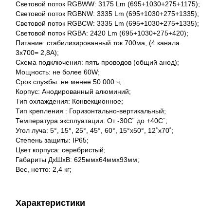
Световой поток RGBWW: 3175 Lm (695+1030+275+1175);
Световой поток RGBNW: 3335 Lm (695+1030+275+1335);
Световой поток RGBCW: 3335 Lm (695+1030+275+1335);
Световой поток RGBA: 2420 Lm (695+1030+275+420);
Питание: стабилизированный ток 700ма, (4 канала
3x700= 2,8A);
Схема подключения: пять проводов (общий анод);
Мощность: не более 60W;
Срок службы: не менее 50 000 ч;
Корпус: Анодированный алюминий;
Тип охлаждения: Конвекционное;
Тип крепления : Горизонтально-вертикальный;
Температура эксплуатации: От -30С˚ до +40С˚;
Угол луча: 5°, 15°, 25°, 45°, 60°, 15°x50°, 12˚x70˚;
Степень защиты: IP65;
Цвет корпуса: серебристый;
Габариты ДхШхВ: 625ммх64ммх93мм;
Вес, нетто: 2,4 кг;
Характеристики