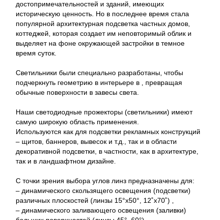
достопримечательностей и зданий, имеющих
историческую ценность. Но в последнее время стала
популярной архитектурная подсветка частных домов,
коттеджей, которая создает им неповторимый облик и
выделяет на фоне окружающей застройки в темное
время суток.
Светильники были специально разработаны, чтобы
подчеркнуть геометрию в интерьере в , превращая
обычные поверхности в завесы света.
Наши светодиодные прожекторы (светильники) имеют
самую широкую область применения.
Используются как для подсветки рекламных конструкций
– щитов, баннеров, вывесок и т.д., так и в области
декоративной подсветки, в частности, как в архитектуре,
так и в ландшафтном дизайне.
С точки зрения выбора углов линз предназначены для:
– динамического скользящего освещения (подсветки)
различных плоскостей (линзы 15°x50°, 12˚x70˚) ,
– динамического заливающего освещения (заливки)
больших поверхностей (линзы 45°, 60°),