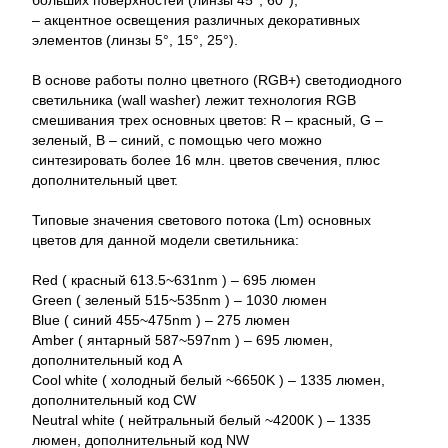
– акцентное освещения различных декоративных
элементов (линзы 5°, 15°, 25°).
В основе работы полно цветного (RGB+) светодиодного
светильника (wall washer) лежит технология RGB
смешивания трех основных цветов: R – красный, G –
зеленый, B – синий, с помощью чего можно
синтезировать более 16 млн. цветов свечения, плюс
дополнительный цвет.
Типовые значения светового потока (Lm) основных
цветов для данной модели светильника:
Red ( красный 613.5~631nm ) – 695 люмен
Green ( зеленый 515~535nm ) – 1030 люмен
Blue ( синий 455~475nm ) – 275 люмен
Amber ( янтарный 587~597nm ) – 695 люмен,
дополнительный код A
Cool white ( холодный белый ~6650K ) – 1335 люмен,
дополнительный код CW
Neutral white ( нейтральный белый ~4200K ) – 1335
люмен, дополнительный код NW