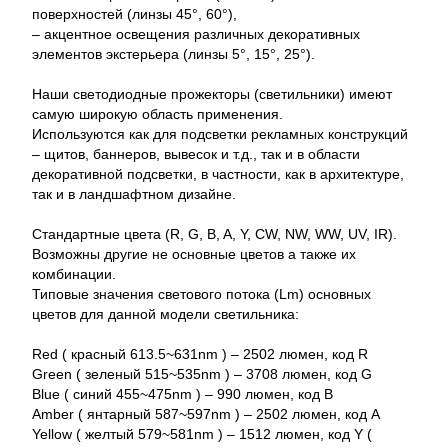
поверхностей (линзы 45°, 60°),
– акцентное освещения различных декоративных
элементов экстерьера (линзы 5°, 15°, 25°).
Наши светодиодные прожекторы (светильники) имеют
самую широкую область применения.
Используются как для подсветки рекламных конструкций
– щитов, баннеров, вывесок и т.д., так и в области
декоративной подсветки, в частности, как в архитектуре,
так и в ландшафтном дизайне.
Стандартные цвета (R, G, B, A, Y, CW, NW, WW, UV, IR).
Возможны другие не основные цветов а также их
комбинации.
Типовые значения светового потока (Lm) основных
цветов для данной модели светильника:
Red ( красный 613.5~631nm ) – 2502 люмен, код R
Green ( зеленый 515~535nm ) – 3708 люмен, код G
Blue ( синий 455~475nm ) – 990 люмен, код B
Amber ( янтарный 587~597nm ) – 2502 люмен, код A
Yellow ( желтый 579~581nm ) – 1512 люмен, код Y (