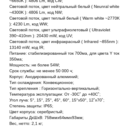
~6650K ): 4806 Lm, код CW;
Световой поток, цвет нейтральный белый ( Neunral white
~4300K ): 4806 Lm, код NW;
Световой поток, цвет теплый белый ( Warm white ~2770K
): 4230 Lm, код WW;
Световой поток, цвет ультрафиолетовый ( Ultraviolet
390~410nm ): 20430 mW, код UV;
Световой поток, цвет инфракрасный ( Infrared ~855nm ):
13140 mW, код IR;
Питание: стабилизированный ток 700ма, для цвета Y ток
350ма;
Мощность: не более 54W;
Срок службы: не менее 50 000 ч;
Корпус: Анодированный алюминий;
Тип охлаждения: Конвекционное;
Тип крепления : Горизонтально-вертикальный;
Температура эксплуатации: От -30С˚ до +40С˚;
Угол луча: 5°, 15°, 25°, 45°, 60°, 15°x50°, 12˚x70˚;
Степень защиты: IP65;
Цвет корпуса: серебристый;
Габариты ДхШхВ: 758ммх64ммх93мм;
Вес, нетто: 2,1 кг;