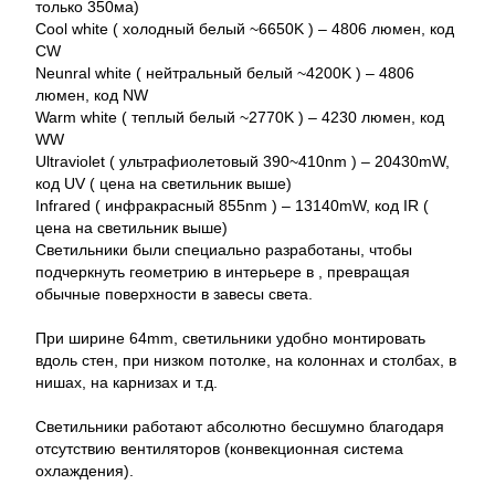
только 350ма)
Cool white ( холодный белый ~6650K ) – 4806 люмен, код
CW
Neunral white ( нейтральный белый ~4200K ) – 4806
люмен, код NW
Warm white ( теплый белый ~2770K ) – 4230 люмен, код
WW
Ultraviolet ( ультрафиолетовый 390~410nm ) – 20430mW,
код UV ( цена на светильник выше)
Infrared ( инфракрасный 855nm ) – 13140mW, код IR (
цена на светильник выше)
Светильники были специально разработаны, чтобы
подчеркнуть геометрию в интерьере в , превращая
обычные поверхности в завесы света.
При ширине 64mm, светильники удобно монтировать
вдоль стен, при низком потолке, на колоннах и столбах, в
нишах, на карнизах и т.д.
Светильники работают абсолютно бесшумно благодаря
отсутствию вентиляторов (конвекционная система
охлаждения).