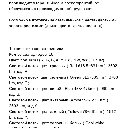
производится гарантийное и послегарантийное
обслуживание производимого оборудования.
Возможно изготовление светильников с нестандартными
характеристиками (длина, цвета, крепление и тд).
Технические характеристики:
Кол-во светодиодов: 18;
Цвет: под заказ (R, G, B, A, Y, CW, NW, WW, UV, IR);
Световой поток, цвет красный ( Red 613.5~631nm ): 2502
Lm, код R;
Световой поток, цвет зеленый ( Green 515~535nm ): 3708
Lm, код G;
Световой поток, цвет синий ( Blue 455~475nm ): 990 Lm,
код B;
Световой поток, цвет янтарный (Amber 587~597nm ):
2502 Lm, код A;
Световой поток, цвет желтый ( Yellow 579~581nm ): 1512
Lm, код Y;
Световой поток, цвет холодный белый ( Cool white