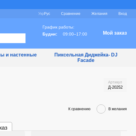
Сравнение
Укр
Рус
Желания
Вход
График работы:
Мой заказ
Будни:
09:00–17:00
ы и настенные
Пиксельная Диджейка- DJ
Facade
Артикул
Д-20252
К сравнению
В желания
каз