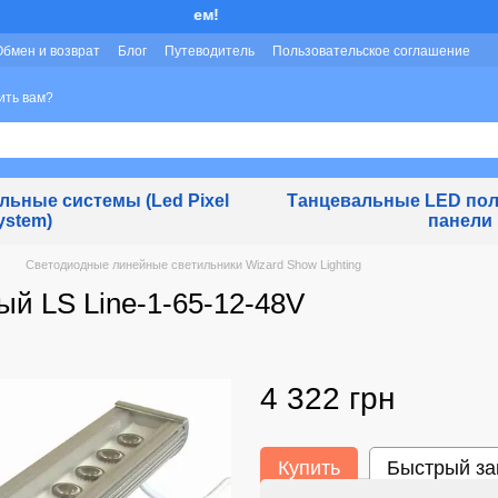
Мы работаем!
Обмен и возврат
Блог
Путеводитель
Пользовательское соглашение
ить вам?
ьные системы (Led Pixel
Танцевальные LED пол
ystem)
панели
Светодиодные линейные светильники Wizard Show Lighting
й LS Line-1-65-12-48V
4 322 грн
Купить
Быстрый за