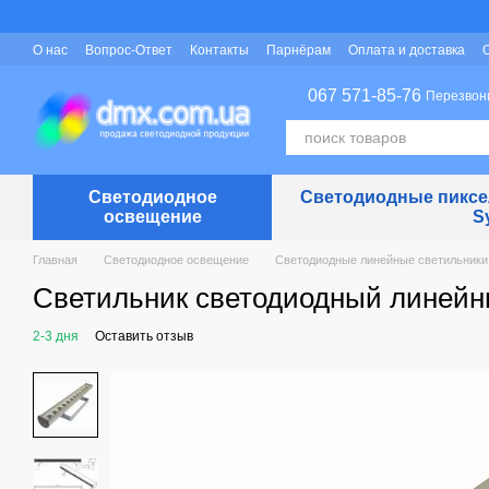
Перейти к основному контенту
О нас
Вопрос-Ответ
Контакты
Парнёрам
Оплата и доставка
Защита персональных данных
067 571-85-76
Перезвон
Светодиодное
Светодиодные пиксел
освещение
S
Главная
Светодиодное освещение
Светодиодные линейные светильники
Светильник светодиодный линейны
2-3 дня
Оставить отзыв