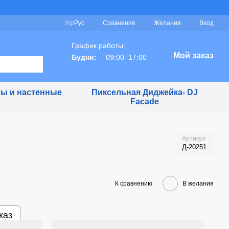
Сравнение
Укр
Рус
Желания
Вход
График работы:
Мой заказ
Будни:
09:00–17:00
ы и настенные
Пиксельная Диджейка- DJ
Facade
Артикул
Д-20251
К сравнению
В желания
каз