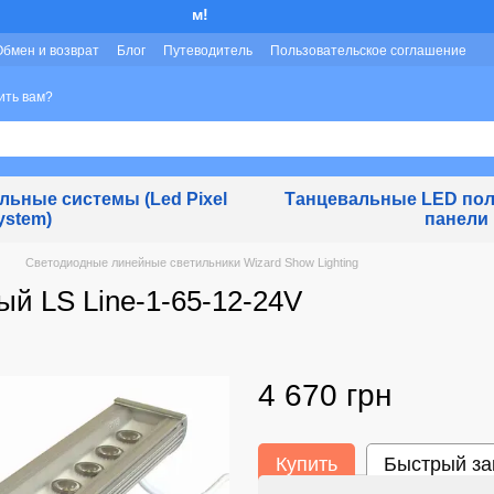
Мы работаем!
Обмен и возврат
Блог
Путеводитель
Пользовательское соглашение
ить вам?
ьные системы (Led Pixel
Танцевальные LED пол
ystem)
панели
Светодиодные линейные светильники Wizard Show Lighting
й LS Line-1-65-12-24V
4 670 грн
Купить
Быстрый за