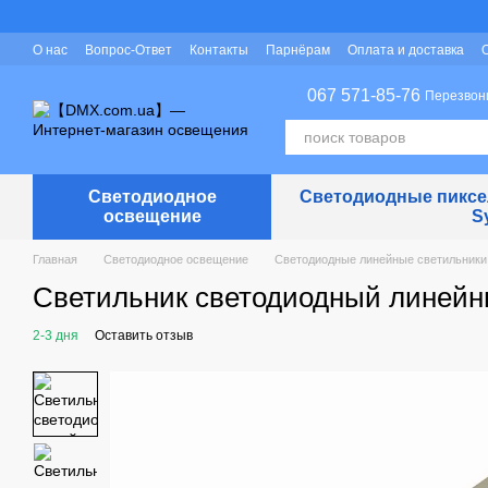
Перейти к основному контенту
О нас
Вопрос-Ответ
Контакты
Парнёрам
Оплата и доставка
Защита персональных данных
067 571-85-76
Перезвон
Светодиодное
Светодиодные пиксел
освещение
S
Главная
Светодиодное освещение
Светодиодные линейные светильники
Светильник светодиодный линейны
2-3 дня
Оставить отзыв