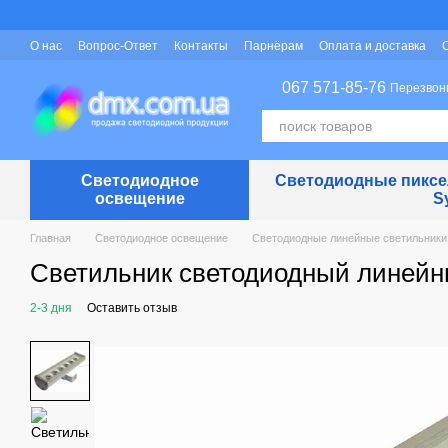
Перейти к основному контенту
О нас
Вопрос-Ответ
Контакты
Парнёрам
Оплата и доставка
Защита персональных данных
067 571-85-76
Перезвон
Светодиодное
Светодиодные пиксел
освещение
S
Главная
Светодиодное освещение
Светодиодные линейные светильники
Светильник светодиодный линейны
2-3 дня
Оставить отзыв