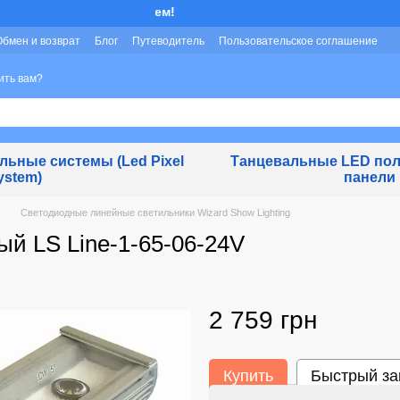
Мы работаем!
Обмен и возврат
Блог
Путеводитель
Пользовательское соглашение
ить вам?
ьные системы (Led Pixel
Танцевальные LED пол
ystem)
панели
Светодиодные линейные светильники Wizard Show Lighting
й LS Line-1-65-06-24V
2 759 грн
Купить
Быстрый за