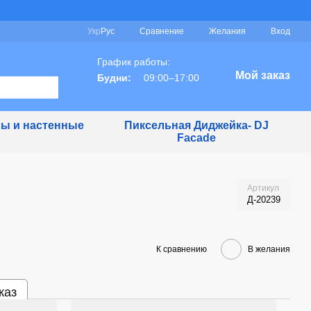
Сравнение
Укр
Рус
Желания
Вход
График работы:
Мой заказ
Будни:
09:00–17:00
ы и настенные
Пиксельная Диджейка- DJ
Facade
Артикул
Д-20239
К сравнению
В желания
каз