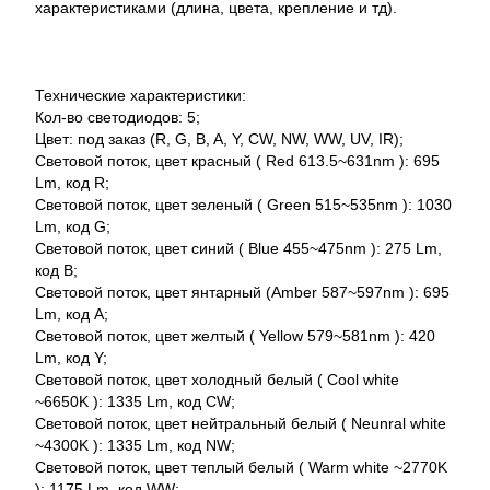
характеристиками (длина, цвета, крепление и тд).
Технические характеристики:
Кол-во светодиодов: 5;
Цвет: под заказ (R, G, B, A, Y, CW, NW, WW, UV, IR);
Световой поток, цвет красный ( Red 613.5~631nm ): 695
Lm, код R;
Световой поток, цвет зеленый ( Green 515~535nm ): 1030
Lm, код G;
Световой поток, цвет синий ( Blue 455~475nm ): 275 Lm,
код B;
Световой поток, цвет янтарный (Amber 587~597nm ): 695
Lm, код A;
Световой поток, цвет желтый ( Yellow 579~581nm ): 420
Lm, код Y;
Световой поток, цвет холодный белый ( Cool white
~6650K ): 1335 Lm, код CW;
Световой поток, цвет нейтральный белый ( Neunral white
~4300K ): 1335 Lm, код NW;
Световой поток, цвет теплый белый ( Warm white ~2770K
): 1175 Lm, код WW;