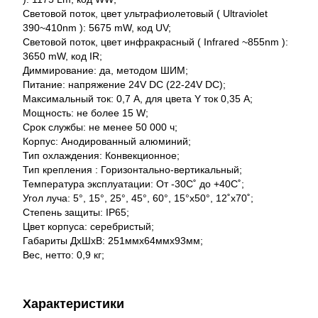
Световой поток, цвет ультрафиолетовый ( Ultraviolet
390~410nm ): 5675 mW, код UV;
Световой поток, цвет инфракрасный ( Infrared ~855nm ):
3650 mW, код IR;
Диммирование: да, методом ШИМ;
Питание: напряжение 24V DC (22-24V DC);
Максимальный ток: 0,7 А, для цвета Y ток 0,35 А;
Мощность: не более 15 W;
Срок службы: не менее 50 000 ч;
Корпус: Анодированный алюминий;
Тип охлаждения: Конвекционное;
Тип крепления : Горизонтально-вертикальный;
Температура эксплуатации: От -30С˚ до +40С˚;
Угол луча: 5°, 15°, 25°, 45°, 60°, 15°x50°, 12˚x70˚;
Степень защиты: IP65;
Цвет корпуса: серебристый;
Габариты ДхШхВ: 251ммх64ммх93мм;
Вес, нетто: 0,9 кг;
Характеристики