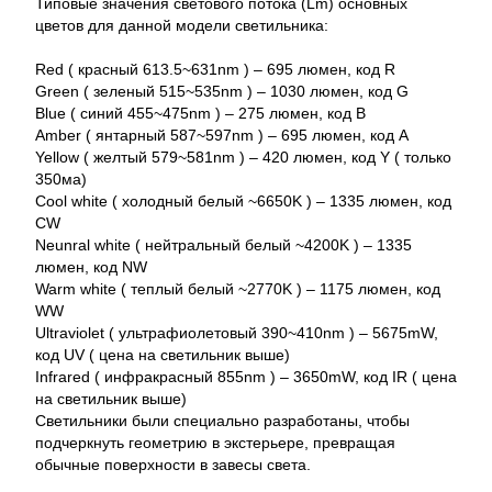
Типовые значения светового потока (Lm) основных
цветов для данной модели светильника:
Red ( красный 613.5~631nm ) – 695 люмен, код R
Green ( зеленый 515~535nm ) – 1030 люмен, код G
Blue ( синий 455~475nm ) – 275 люмен, код B
Amber ( янтарный 587~597nm ) – 695 люмен, код A
Yellow ( желтый 579~581nm ) – 420 люмен, код Y ( только
350ма)
Cool white ( холодный белый ~6650K ) – 1335 люмен, код
CW
Neunral white ( нейтральный белый ~4200K ) – 1335
люмен, код NW
Warm white ( теплый белый ~2770K ) – 1175 люмен, код
WW
Ultraviolet ( ультрафиолетовый 390~410nm ) – 5675mW,
код UV ( цена на светильник выше)
Infrared ( инфракрасный 855nm ) – 3650mW, код IR ( цена
на светильник выше)
Светильники были специально разработаны, чтобы
подчеркнуть геометрию в экстерьере, превращая
обычные поверхности в завесы света.