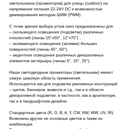
светильников (прожекторов) для улицы (outdoor) на
напряжение питания 22-24V DC и возможностью
диммирования методом ШИМ (PWM).
С точки зрения выбора углов линз предназначены для:
– скользящего освещения (подсветки) различных
плоскостей (линзы 15°x50°, 12˚x70˚) ,
– заливающего освещения (заливки) больших
поверхностей (линзы 45°, 60°),
– акцентное освещения различных декоративных
элементов экстерьера (линзы 5°, 15°, 25°).
Наши светодиодные прожекторы (светильники) имеют
самую широкую область применения.
Используются как для подсветки рекламных конструкций
– щитов, баннеров, вывесок и т.д., так и в области
декоративной подсветки, в частности, как в архитектуре,
так и в ландшафтном дизайне.
Стандартные цвета (R, G, B, A, Y, CW, NW, WW, UV, IR).
Возможны другие не основные цветов а также их
комбинации.