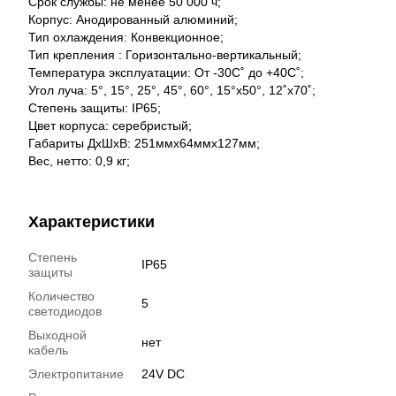
Срок службы: не менее 50 000 ч;
Корпус: Анодированный алюминий;
Тип охлаждения: Конвекционное;
Тип крепления : Горизонтально-вертикальный;
Температура эксплуатации: От -30С˚ до +40С˚;
Угол луча: 5°, 15°, 25°, 45°, 60°, 15°x50°, 12˚x70˚;
Степень защиты: IP65;
Цвет корпуса: серебристый;
Габариты ДхШхВ: 251ммх64ммх127мм;
Вес, нетто: 0,9 кг;
Характеристики
Степень
IP65
защиты
Количество
5
светодиодов
Выходной
нет
кабель
Электропитание
24V DC