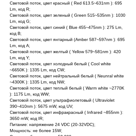
Световой поток, цвет красный ( Red 613.5~631nm ): 695
Lm, код R;
Световой поток, цвет зеленый ( Green 515~535nm ): 1030
Lm, код G;
Световой поток, цвет синий ( Blue 455~475nm ): 275 Lm,
код B;
Световой поток, цвет янтарный (Amber 587~597nm ): 695
Lm, код A;
Световой поток, цвет желтый ( Yellow 579~581nm ): 420
Lm, код Y;
Световой поток, цвет холодный белый ( Cool white
~6650K ): 1335 Lm, код CW;
Световой поток, цвет нейтральный белый ( Neunral white
~4300K ): 1335 Lm, код NW;
Световой поток, цвет теплый белый ( Warm white ~2770K
): 1175 Lm, код WW;
Световой поток, цвет ультрафиолетовый ( Ultraviolet
390~410nm ): 5675 mW, код UV;
Световой поток, цвет инфракрасный ( Infrared ~855nm ):
3650 mW, код IR;
Питание: напряжение 24 VDC (20-32VDC);
Мощность: не более 15W;