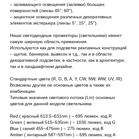
– заливающего освещения (заливки) больших
поверхностей (линзы 45°, 60°),
– акцентное освещения различных декоративных
элементов экстерьера (линзы 5°, 15°, 25°).
Наши светодиодные прожекторы (светильники) имеют
самую широкую область применения.
Используются как для подсветки рекламных конструкций
– щитов, баннеров, вывесок и т.д., так и в области
декоративной подсветки, в частности, как в архитектуре,
так и в ландшафтном дизайне.
Стандартные цвета (R, G, B, A, Y, CW, NW, WW, UV, IR).
Возможны другие не основные цветов а также их
комбинации.
Типовые значения светового потока (Lm) основных
цветов для данной модели светильника:
Red ( красный 613.5~631nm ) – 695 люмен, код R
Green ( зеленый 515~535nm ) – 1030 люмен, код G
Blue ( синий 455~475nm ) – 275 люмен, код B
Amber ( янтарный 587~597nm ) – 695 люмен, код A