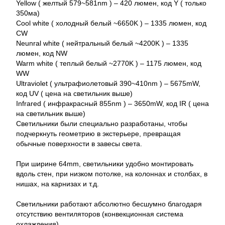
Yellow ( желтый 579~581nm ) – 420 люмен, код Y ( только
350ма)
Cool white ( холодный белый ~6650K ) – 1335 люмен, код
CW
Neunral white ( нейтральный белый ~4200K ) – 1335
люмен, код NW
Warm white ( теплый белый ~2770K ) – 1175 люмен, код
WW
Ultraviolet ( ультрафиолетовый 390~410nm ) – 5675mW,
код UV ( цена на светильник выше)
Infrared ( инфракрасный 855nm ) – 3650mW, код IR ( цена
на светильник выше)
Светильники были специально разработаны, чтобы
подчеркнуть геометрию в экстерьере, превращая
обычные поверхности в завесы света.
При ширине 64mm, светильники удобно монтировать
вдоль стен, при низком потолке, на колоннах и столбах, в
нишах, на карнизах и т.д.
Светильники работают абсолютно бесшумно благодаря
отсутствию вентиляторов (конвекционная система
охлаждения).