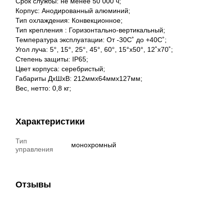
Срок службы: не менее 50 000 ч;
Корпус: Анодированный алюминий;
Тип охлаждения: Конвекционное;
Тип крепления : Горизонтально-вертикальный;
Температура эксплуатации: От -30С˚ до +40С˚;
Угол луча: 5°, 15°, 25°, 45°, 60°, 15°x50°, 12˚x70˚;
Степень защиты: IP65;
Цвет корпуса: серебристый;
Габариты ДхШхВ: 212ммх64ммх127мм;
Вес, нетто: 0,8 кг;
Характеристики
Тип
монохромный
управления
Отзывы