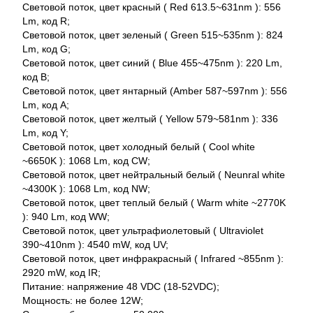
Световой поток, цвет красный ( Red 613.5~631nm ): 556
Lm, код R;
Световой поток, цвет зеленый ( Green 515~535nm ): 824
Lm, код G;
Световой поток, цвет синий ( Blue 455~475nm ): 220 Lm,
код B;
Световой поток, цвет янтарный (Amber 587~597nm ): 556
Lm, код A;
Световой поток, цвет желтый ( Yellow 579~581nm ): 336
Lm, код Y;
Световой поток, цвет холодный белый ( Cool white
~6650K ): 1068 Lm, код CW;
Световой поток, цвет нейтральный белый ( Neunral white
~4300K ): 1068 Lm, код NW;
Световой поток, цвет теплый белый ( Warm white ~2770K
): 940 Lm, код WW;
Световой поток, цвет ультрафиолетовый ( Ultraviolet
390~410nm ): 4540 mW, код UV;
Световой поток, цвет инфракрасный ( Infrared ~855nm ):
2920 mW, код IR;
Питание: напряжение 48 VDC (18-52VDC);
Мощность: не более 12W;