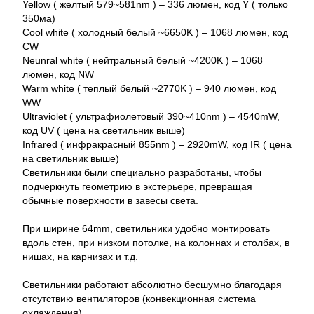
Yellow ( желтый 579~581nm ) – 336 люмен, код Y ( только
350ма)
Cool white ( холодный белый ~6650K ) – 1068 люмен, код
CW
Neunral white ( нейтральный белый ~4200K ) – 1068
люмен, код NW
Warm white ( теплый белый ~2770K ) – 940 люмен, код
WW
Ultraviolet ( ультрафиолетовый 390~410nm ) – 4540mW,
код UV ( цена на светильник выше)
Infrared ( инфракрасный 855nm ) – 2920mW, код IR ( цена
на светильник выше)
Светильники были специально разработаны, чтобы
подчеркнуть геометрию в экстерьере, превращая
обычные поверхности в завесы света.
При ширине 64mm, светильники удобно монтировать
вдоль стен, при низком потолке, на колоннах и столбах, в
нишах, на карнизах и т.д.
Светильники работают абсолютно бесшумно благодаря
отсутствию вентиляторов (конвекционная система
охлаждения).