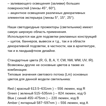
– заливающего освещения (заливки) больших
поверхностей (линзы 45°, 60°),
– акцентное освещения различных декоративных
элементов экстерьера (линзы 5°, 15°, 25°).
Наши светодиодные прожекторы (светильники) имеют
самую широкую область применения.
Используются как для подсветки рекламных конструкций
– щитов, баннеров, вывесок и т.д., так и в области
декоративной подсветки, в частности, как в архитектуре,
так и в ландшафтном дизайне.
Стандартные цвета (R, G, B, A, Y, CW, NW, WW, UV, IR).
Возможны другие не основные цветов а также их
комбинации.
Типовые значения светового потока (Lm) основных
цветов для данной модели светильника:
Red ( красный 613.5~631nm ) – 556 люмен, код R
Green ( зеленый 515~535nm ) – 824 люмен, код G
Blue ( синий 455~475nm ) – 220 люмен, код B
Amber ( янтарный 587~597nm ) – 556 люмен, код A