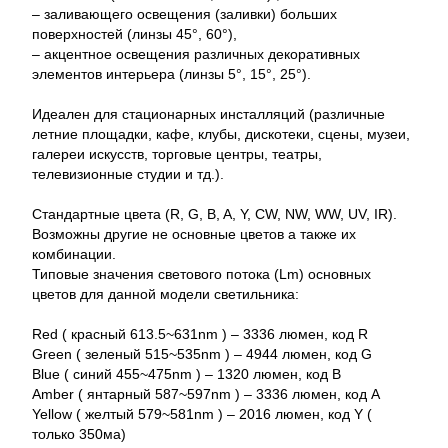
– заливающего освещения (заливки) больших
поверхностей (линзы 45°, 60°),
– акцентное освещения различных декоративных
элементов интерьера (линзы 5°, 15°, 25°).
Идеален для стационарных инсталляций (различные
летние площадки, кафе, клубы, дискотеки, сцены, музеи,
галереи искусств, торговые центры, театры,
телевизионные студии и тд.).
Стандартные цвета (R, G, B, A, Y, CW, NW, WW, UV, IR).
Возможны другие не основные цветов а также их
комбинации.
Типовые значения светового потока (Lm) основных
цветов для данной модели светильника:
Red ( красный 613.5~631nm ) – 3336 люмен, код R
Green ( зеленый 515~535nm ) – 4944 люмен, код G
Blue ( синий 455~475nm ) – 1320 люмен, код B
Amber ( янтарный 587~597nm ) – 3336 люмен, код A
Yellow ( желтый 579~581nm ) – 2016 люмен, код Y (
только 350ма)