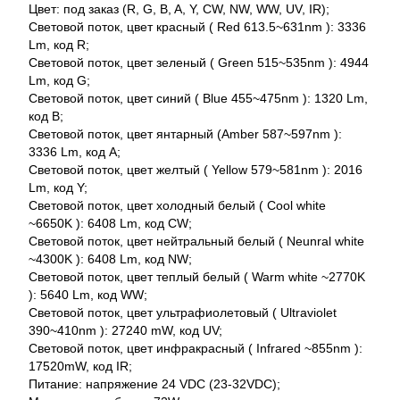
Цвет: под заказ (R, G, B, A, Y, CW, NW, WW, UV, IR);
Световой поток, цвет красный ( Red 613.5~631nm ): 3336
Lm, код R;
Световой поток, цвет зеленый ( Green 515~535nm ): 4944
Lm, код G;
Световой поток, цвет синий ( Blue 455~475nm ): 1320 Lm,
код B;
Световой поток, цвет янтарный (Amber 587~597nm ):
3336 Lm, код A;
Световой поток, цвет желтый ( Yellow 579~581nm ): 2016
Lm, код Y;
Световой поток, цвет холодный белый ( Cool white
~6650K ): 6408 Lm, код CW;
Световой поток, цвет нейтральный белый ( Neunral white
~4300K ): 6408 Lm, код NW;
Световой поток, цвет теплый белый ( Warm white ~2770K
): 5640 Lm, код WW;
Световой поток, цвет ультрафиолетовый ( Ultraviolet
390~410nm ): 27240 mW, код UV;
Световой поток, цвет инфракрасный ( Infrared ~855nm ):
17520mW, код IR;
Питание: напряжение 24 VDC (23-32VDC);