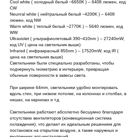
Cool white ( холодный белый ~6650K ) – 6408 люмен, код
CW
Neunral white ( нейтральный белый ~4200K ) – 6408
люмен, код NW
Warm white ( теплый белый ~2770K ) – 5640 люмен, код
WW
Ultraviolet ( ультрафиолетовый 390~410nm ) – 27240mW,
код UV ( цена на светильник выше)
Infrared ( инфракрасный 855nm ) – 17520mW, код IR (
цена на светильник выше)
Светильники были специально разработаны, чтобы
подчеркнуть геометрию в интерьере, превращая
обычные поверхности в завесы света.
При ширине 64mm, светильники удобно монтировать
вдоль стен, при низком потолке, на колоннах и столбах, в
нишах, на карнизах и т.д.
Светильники работают абсолютно бесшумно благодаря
отсутствию вентиляторов (конвекционная система
охлаждения), что делает их идеальным решением для
постановок на открытом воздухе, а также наружных и
внутренних арт-инсталляций.