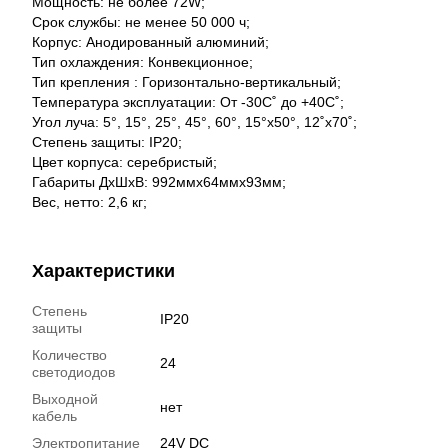
Мощность: не более 72W;
Срок службы: не менее 50 000 ч;
Корпус: Анодированный алюминий;
Тип охлаждения: Конвекционное;
Тип крепления : Горизонтально-вертикальный;
Температура эксплуатации: От -30С˚ до +40С˚;
Угол луча: 5°, 15°, 25°, 45°, 60°, 15°x50°, 12˚x70˚;
Степень защиты: IP20;
Цвет корпуса: серебристый;
Габариты ДхШхВ: 992ммх64ммх93мм;
Вес, нетто: 2,6 кг;
Характеристики
Степень
IP20
защиты
Количество
24
светодиодов
Выходной
нет
кабель
Электропитание
24V DC