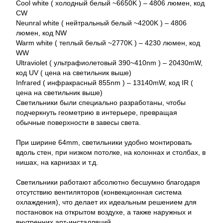
Cool white ( холодный белый ~6650K ) – 4806 люмен, код
CW
Neunral white ( нейтральный белый ~4200K ) – 4806
люмен, код NW
Warm white ( теплый белый ~2770K ) – 4230 люмен, код
WW
Ultraviolet ( ультрафиолетовый 390~410nm ) – 20430mW,
код UV ( цена на светильник выше)
Infrared ( инфракрасный 855nm ) – 13140mW, код IR (
цена на светильник выше)
Светильники были специально разработаны, чтобы
подчеркнуть геометрию в интерьере, превращая
обычные поверхности в завесы света.
При ширине 64mm, светильники удобно монтировать
вдоль стен, при низком потолке, на колоннах и столбах, в
нишах, на карнизах и т.д.
Светильники работают абсолютно бесшумно благодаря
отсутствию вентиляторов (конвекционная система
охлаждения), что делает их идеальным решением для
постановок на открытом воздухе, а также наружных и
внутренних арт-инсталляций.