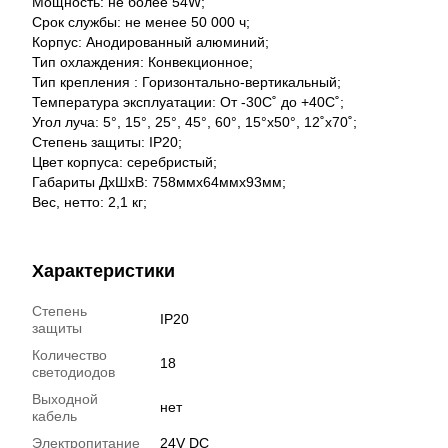
Мощность: не более 54W;
Срок службы: не менее 50 000 ч;
Корпус: Анодированный алюминий;
Тип охлаждения: Конвекционное;
Тип крепления : Горизонтально-вертикальный;
Температура эксплуатации: От -30С˚ до +40С˚;
Угол луча: 5°, 15°, 25°, 45°, 60°, 15°x50°, 12˚x70˚;
Степень защиты: IP20;
Цвет корпуса: серебристый;
Габариты ДхШхВ: 758ммх64ммх93мм;
Вес, нетто: 2,1 кг;
Характеристики
Степень
IP20
защиты
Количество
18
светодиодов
Выходной
нет
кабель
Электропитание
24V DC