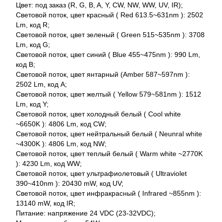
Цвет: под заказ (R, G, B, A, Y, CW, NW, WW, UV, IR);
Световой поток, цвет красный ( Red 613.5~631nm ): 2502
Lm, код R;
Световой поток, цвет зеленый ( Green 515~535nm ): 3708
Lm, код G;
Световой поток, цвет синий ( Blue 455~475nm ): 990 Lm,
код B;
Световой поток, цвет янтарный (Amber 587~597nm ):
2502 Lm, код A;
Световой поток, цвет желтый ( Yellow 579~581nm ): 1512
Lm, код Y;
Световой поток, цвет холодный белый ( Cool white
~6650K ): 4806 Lm, код CW;
Световой поток, цвет нейтральный белый ( Neunral white
~4300K ): 4806 Lm, код NW;
Световой поток, цвет теплый белый ( Warm white ~2770K
): 4230 Lm, код WW;
Световой поток, цвет ультрафиолетовый ( Ultraviolet
390~410nm ): 20430 mW, код UV;
Световой поток, цвет инфракрасный ( Infrared ~855nm ):
13140 mW, код IR;
Питание: напряжение 24 VDC (23-32VDC);