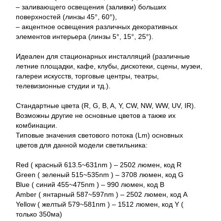
– заливающего освещения (заливки) больших
поверхностей (линзы 45°, 60°),
– акцентное освещения различных декоративных
элементов интерьера (линзы 5°, 15°, 25°).
Идеален для стационарных инсталляций (различные
летние площадки, кафе, клубы, дискотеки, сцены, музеи,
галереи искусств, торговые центры, театры,
телевизионные студии и тд.).
Стандартные цвета (R, G, B, A, Y, CW, NW, WW, UV, IR).
Возможны другие не основные цветов а также их
комбинации.
Типовые значения светового потока (Lm) основных
цветов для данной модели светильника:
Red ( красный 613.5~631nm ) – 2502 люмен, код R
Green ( зеленый 515~535nm ) – 3708 люмен, код G
Blue ( синий 455~475nm ) – 990 люмен, код B
Amber ( янтарный 587~597nm ) – 2502 люмен, код A
Yellow ( желтый 579~581nm ) – 1512 люмен, код Y (
только 350ма)