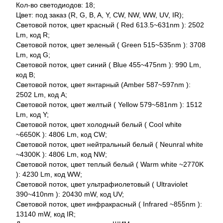
Кол-во светодиодов: 18;
Цвет: под заказ (R, G, B, A, Y, CW, NW, WW, UV, IR);
Световой поток, цвет красный ( Red 613.5~631nm ): 2502
Lm, код R;
Световой поток, цвет зеленый ( Green 515~535nm ): 3708
Lm, код G;
Световой поток, цвет синий ( Blue 455~475nm ): 990 Lm,
код B;
Световой поток, цвет янтарный (Amber 587~597nm ):
2502 Lm, код A;
Световой поток, цвет желтый ( Yellow 579~581nm ): 1512
Lm, код Y;
Световой поток, цвет холодный белый ( Cool white
~6650K ): 4806 Lm, код CW;
Световой поток, цвет нейтральный белый ( Neunral white
~4300K ): 4806 Lm, код NW;
Световой поток, цвет теплый белый ( Warm white ~2770K
): 4230 Lm, код WW;
Световой поток, цвет ультрафиолетовый ( Ultraviolet
390~410nm ): 20430 mW, код UV;
Световой поток, цвет инфракрасный ( Infrared ~855nm ):
13140 mW, код IR;