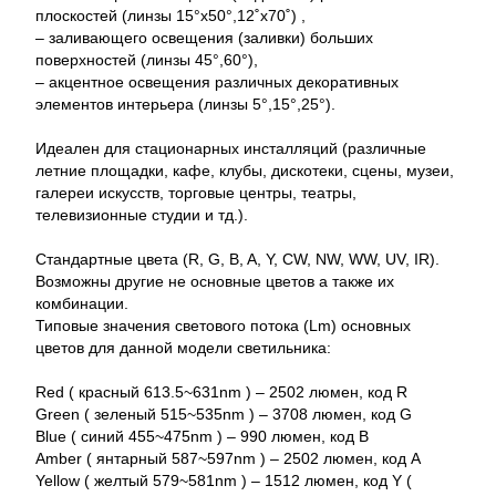
плоскостей (линзы 15°x50°,12˚x70˚) ,
– заливающего освещения (заливки) больших
поверхностей (линзы 45°,60°),
– акцентное освещения различных декоративных
элементов интерьера (линзы 5°,15°,25°).
Идеален для стационарных инсталляций (различные
летние площадки, кафе, клубы, дискотеки, сцены, музеи,
галереи искусств, торговые центры, театры,
телевизионные студии и тд.).
Стандартные цвета (R, G, B, A, Y, CW, NW, WW, UV, IR).
Возможны другие не основные цветов а также их
комбинации.
Типовые значения светового потока (Lm) основных
цветов для данной модели светильника:
Red ( красный 613.5~631nm ) – 2502 люмен, код R
Green ( зеленый 515~535nm ) – 3708 люмен, код G
Blue ( синий 455~475nm ) – 990 люмен, код B
Amber ( янтарный 587~597nm ) – 2502 люмен, код A
Yellow ( желтый 579~581nm ) – 1512 люмен, код Y (