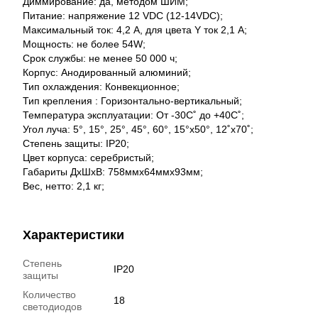
Диммирование: да, методом ШИМ;
Питание: напряжение 12 VDC (12-14VDC);
Максимальный ток: 4,2 А, для цвета Y ток 2,1 А;
Мощность: не более 54W;
Срок службы: не менее 50 000 ч;
Корпус: Анодированный алюминий;
Тип охлаждения: Конвекционное;
Тип крепления : Горизонтально-вертикальный;
Температура эксплуатации: От -30С˚ до +40С˚;
Угол луча: 5°, 15°, 25°, 45°, 60°, 15°x50°, 12˚x70˚;
Степень защиты: IP20;
Цвет корпуса: серебристый;
Габариты ДхШхВ: 758ммх64ммх93мм;
Вес, нетто: 2,1 кг;
Характеристики
Степень
IP20
защиты
Количество
18
светодиодов