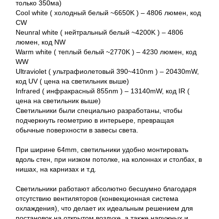
только 350ма)
Cool white ( холодный белый ~6650K ) – 4806 люмен, код
CW
Neunral white ( нейтральный белый ~4200K ) – 4806
люмен, код NW
Warm white ( теплый белый ~2770K ) – 4230 люмен, код
WW
Ultraviolet ( ультрафиолетовый 390~410nm ) – 20430mW,
код UV ( цена на светильник выше)
Infrared ( инфракрасный 855nm ) – 13140mW, код IR (
цена на светильник выше)
Светильники были специально разработаны, чтобы
подчеркнуть геометрию в интерьере, превращая
обычные поверхности в завесы света.
При ширине 64mm, светильники удобно монтировать
вдоль стен, при низком потолке, на колоннах и столбах, в
нишах, на карнизах и т.д.
Светильники работают абсолютно бесшумно благодаря
отсутствию вентиляторов (конвекционная система
охлаждения), что делает их идеальным решением для
постановок на открытом воздухе, а также наружных и