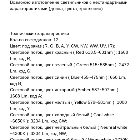
Возможно изготовление светильников с нестандартными
характеристиками (длина, цвета, крепление).
Технические характеристики:
Кол-во светодиодов: 12;
Цвет: под заказ (R, G, B, A, Y, CW, NW, WW, UV, IR);
Световой поток, цвет красный ( Red 613.5~631nm ): 1668
Lm, код R;
Световой поток, цвет зеленый ( Green 515~535nm ): 2472
Lm, код G;
Световой поток, цвет синий ( Blue 455~475nm ): 660 Lm,
код B;
Световой поток, цвет янтарный (Amber 587~597nm ):
1668 Lm, код A;
Световой поток, цвет желтый ( Yellow 579~581nm ): 1008
Lm, код Y;
Световой поток, цвет холодный белый ( Cool white
~6650K ): 3204 Lm, код CW;
Световой поток, цвет нейтральный белый ( Neunral white
~4300K ): 3204 Lm, код NW;
Световой поток, цвет теплый белый ( Warm white ~2770K