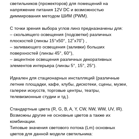
светильников (прожекторов) для помещений на
напряжение питания 12V DC и возможностью
диммирования методом ШИМ (PWM).
С точки зрения выбора углов линз предназначены для:
– скользящего освещения (подсветки) различных
плоскостей (линзы 15°x50°, 12˚x70˚) ,
– заливающего освещения (заливки) больших
поверхностей (линзы 45°, 60°),
– акцентное освещения различных декоративных
элементов интерьера (линзы 5°, 15°, 25°).
Идеален для стационарных инсталляций (различные
летние площадки, кафе, клубы, дискотеки, сцены, музеи,
галереи искусств, торговые центры, театры,
телевизионные студии и тд.).
Стандартные цвета (R, G, B, A, Y, CW, NW, WW, UV, IR).
Возможны другие не основные цветов а также их
комбинации.
Типовые значения светового потока (Lm) основных
цветов для данной модели светильника: