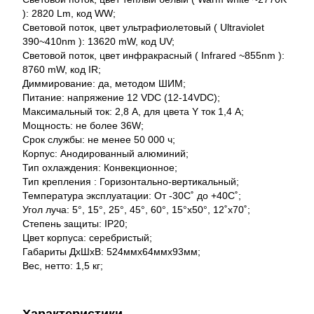
): 2820 Lm, код WW;
Световой поток, цвет ультрафиолетовый ( Ultraviolet
390~410nm ): 13620 mW, код UV;
Световой поток, цвет инфракрасный ( Infrared ~855nm ):
8760 mW, код IR;
Диммирование: да, методом ШИМ;
Питание: напряжение 12 VDC (12-14VDC);
Максимальный ток: 2,8 А, для цвета Y ток 1,4 А;
Мощность: не более 36W;
Срок службы: не менее 50 000 ч;
Корпус: Анодированный алюминий;
Тип охлаждения: Конвекционное;
Тип крепления : Горизонтально-вертикальный;
Температура эксплуатации: От -30С˚ до +40С˚;
Угол луча: 5°, 15°, 25°, 45°, 60°, 15°x50°, 12˚x70˚;
Степень защиты: IP20;
Цвет корпуса: серебристый;
Габариты ДхШхВ: 524ммх64ммх93мм;
Вес, нетто: 1,5 кг;
Характеристики