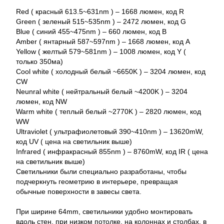
Red ( красный 613.5~631nm ) – 1668 люмен, код R
Green ( зеленый 515~535nm ) – 2472 люмен, код G
Blue ( синий 455~475nm ) – 660 люмен, код B
Amber ( янтарный 587~597nm ) – 1668 люмен, код A
Yellow ( желтый 579~581nm ) – 1008 люмен, код Y (
только 350ма)
Cool white ( холодный белый ~6650K ) – 3204 люмен, код
CW
Neunral white ( нейтральный белый ~4200K ) – 3204
люмен, код NW
Warm white ( теплый белый ~2770K ) – 2820 люмен, код
WW
Ultraviolet ( ультрафиолетовый 390~410nm ) – 13620mW,
код UV ( цена на светильник выше)
Infrared ( инфракрасный 855nm ) – 8760mW, код IR ( цена
на светильник выше)
Светильники были специально разработаны, чтобы
подчеркнуть геометрию в интерьере, превращая
обычные поверхности в завесы света.
При ширине 64mm, светильники удобно монтировать
вдоль стен, при низком потолке, на колоннах и столбах, в