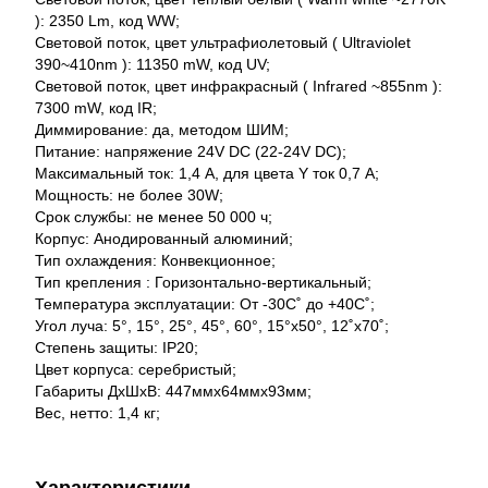
): 2350 Lm, код WW;
Световой поток, цвет ультрафиолетовый ( Ultraviolet
390~410nm ): 11350 mW, код UV;
Световой поток, цвет инфракрасный ( Infrared ~855nm ):
7300 mW, код IR;
Диммирование: да, методом ШИМ;
Питание: напряжение 24V DC (22-24V DC);
Максимальный ток: 1,4 А, для цвета Y ток 0,7 А;
Мощность: не более 30W;
Срок службы: не менее 50 000 ч;
Корпус: Анодированный алюминий;
Тип охлаждения: Конвекционное;
Тип крепления : Горизонтально-вертикальный;
Температура эксплуатации: От -30С˚ до +40С˚;
Угол луча: 5°, 15°, 25°, 45°, 60°, 15°x50°, 12˚x70˚;
Степень защиты: IP20;
Цвет корпуса: серебристый;
Габариты ДхШхВ: 447ммх64ммх93мм;
Вес, нетто: 1,4 кг;
Характеристики