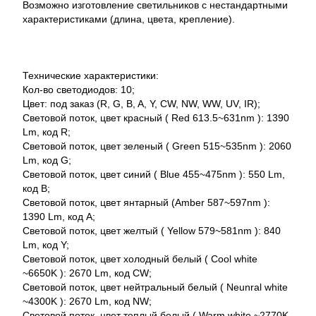
Возможно изготовление светильников с нестандартными
характеристиками (длина, цвета, крепление).
Технические характеристики:
Кол-во светодиодов: 10;
Цвет: под заказ (R, G, B, A, Y, CW, NW, WW, UV, IR);
Световой поток, цвет красный ( Red 613.5~631nm ): 1390
Lm, код R;
Световой поток, цвет зеленый ( Green 515~535nm ): 2060
Lm, код G;
Световой поток, цвет синий ( Blue 455~475nm ): 550 Lm,
код B;
Световой поток, цвет янтарный (Amber 587~597nm ):
1390 Lm, код A;
Световой поток, цвет желтый ( Yellow 579~581nm ): 840
Lm, код Y;
Световой поток, цвет холодный белый ( Cool white
~6650K ): 2670 Lm, код CW;
Световой поток, цвет нейтральный белый ( Neunral white
~4300K ): 2670 Lm, код NW;
Световой поток, цвет теплый белый ( Warm white ~2770K