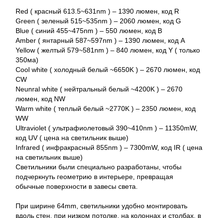
Red ( красный 613.5~631nm ) – 1390 люмен, код R
Green ( зеленый 515~535nm ) – 2060 люмен, код G
Blue ( синий 455~475nm ) – 550 люмен, код B
Amber ( янтарный 587~597nm ) – 1390 люмен, код A
Yellow ( желтый 579~581nm ) – 840 люмен, код Y ( только
350ма)
Cool white ( холодный белый ~6650K ) – 2670 люмен, код
CW
Neunral white ( нейтральный белый ~4200K ) – 2670
люмен, код NW
Warm white ( теплый белый ~2770K ) – 2350 люмен, код
WW
Ultraviolet ( ультрафиолетовый 390~410nm ) – 11350mW,
код UV ( цена на светильник выше)
Infrared ( инфракрасный 855nm ) – 7300mW, код IR ( цена
на светильник выше)
Светильники были специально разработаны, чтобы
подчеркнуть геометрию в интерьере, превращая
обычные поверхности в завесы света.
При ширине 64mm, светильники удобно монтировать
вдоль стен, при низком потолке, на колоннах и столбах, в