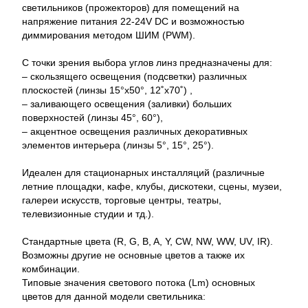
светильников (прожекторов) для помещений на
напряжение питания 22-24V DC и возможностью
диммирования методом ШИМ (PWM).
С точки зрения выбора углов линз предназначены для:
– скользящего освещения (подсветки) различных
плоскостей (линзы 15°x50°, 12˚x70˚) ,
– заливающего освещения (заливки) больших
поверхностей (линзы 45°, 60°),
– акцентное освещения различных декоративных
элементов интерьера (линзы 5°, 15°, 25°).
Идеален для стационарных инсталляций (различные
летние площадки, кафе, клубы, дискотеки, сцены, музеи,
галереи искусств, торговые центры, театры,
телевизионные студии и тд.).
Стандартные цвета (R, G, B, A, Y, CW, NW, WW, UV, IR).
Возможны другие не основные цветов а также их
комбинации.
Типовые значения светового потока (Lm) основных
цветов для данной модели светильника: