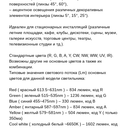
поверхностей (линзы 45°, 60°),
– акцентное освещения различных декоративных
элементов интерьера (линзы 5°, 15°, 25°).
Идеален для стационарных инсталляций (различные
летние площадки, кафе, клубы, дискотеки, сцены, музеи,
галереи искусств, торговые центры, театры,
телевизионные студии и тд.).
Стандартные цвета (R, G, B, A, Y, CW, NW, WW, UV, IR).
Возможны другие не основные цветов а также их
комбинации.
Типовые значения светового потока (Lm) основных
цветов для данной модели светильника:
Red ( красный 613.5~631nm ) – 834 люмен, код R
Green ( зеленый 515~535nm ) – 1236 люмен, код G
Blue ( синий 455~475nm ) – 330 люмен, код B
Amber ( янтарный 587~597nm ) – 834 люмен, код A
Yellow ( желтый 579~581nm ) – 504 люмен, код Y ( только
350ма)
Cool white ( холодный белый ~6650K ) – 1602 люмен, код