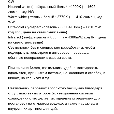
CW
Neunral white ( нейтральный белый ~4200K ) – 1602
люмен, код NW
Warm white ( теплый белый ~2770K ) – 1410 люмен, код
WW
Ultraviolet ( ультрафиолетовый 390~410nm ) – 6810mW,
код UV ( цена на светильник выше)
Infrared ( инфракрасный 855nm ) – 4380mW, код IR ( цена
на светильник выше)
Светильники были специально разработаны, чтобы
подчеркнуть геометрию в интерьере, превращая
обычные поверхности в завесы света.
При ширине 64mm, светильники удобно монтировать
вдоль стен, при низком потолке, на колоннах и столбах, в
нишах, на карнизах и т.д.
Светильники работают абсолютно бесшумно благодаря
отсутствию вентиляторов (конвекционная система
охлаждения), что делает их идеальным решением для
постановок на открытом воздухе, а также наружных и
внутренних арт-инсталляций.