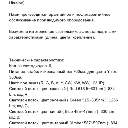
Ukraine)
Нами производится гарантийное и послегарантийное
обслуживание производимого оборудования.
Возможно изготовление светильников с нестандартными
характеристиками (длина, цвета, крепление).
Технические характеристики:
Кол-во светодиодов: 6;
Питание: стабилизированный ток 700ма, для цвета Y ток
350ма;
Цвет: под заказ (R, G, B, A, Y, CW, NW, WW, UV, IR);
Световой поток, цвет красный ( Red 613.5~631nm ): 834
Lm, код R;
Световой поток, цвет зеленый ( Green 515~535nm ): 1236
Lm, код G;
Световой поток, цвет синий ( Blue 455~475nm ): 330 Lm,
код B;
Световой поток, цвет янтарный (Amber 587~597nm ): 834