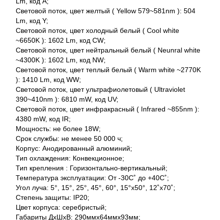
Lm, код A;
Световой поток, цвет желтый ( Yellow 579~581nm ): 504
Lm, код Y;
Световой поток, цвет холодный белый ( Cool white
~6650K ): 1602 Lm, код CW;
Световой поток, цвет нейтральный белый ( Neunral white
~4300K ): 1602 Lm, код NW;
Световой поток, цвет теплый белый ( Warm white ~2770K
): 1410 Lm, код WW;
Световой поток, цвет ультрафиолетовый ( Ultraviolet
390~410nm ): 6810 mW, код UV;
Световой поток, цвет инфракрасный ( Infrared ~855nm ):
4380 mW, код IR;
Мощность: не более 18W;
Срок службы: не менее 50 000 ч;
Корпус: Анодированный алюминий;
Тип охлаждения: Конвекционное;
Тип крепления : Горизонтально-вертикальный;
Температура эксплуатации: От -30С˚ до +40С˚;
Угол луча: 5°, 15°, 25°, 45°, 60°, 15°x50°, 12˚x70˚;
Степень защиты: IP20;
Цвет корпуса: серебристый;
Габариты ДхШхВ: 290ммх64ммх93мм;