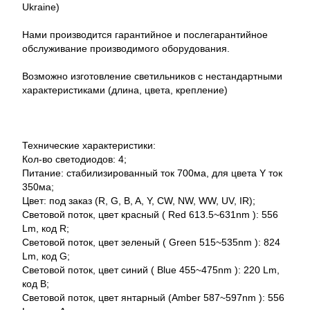
Ukraine)
Нами производится гарантийное и послегарантийное
обслуживание производимого оборудования.
Возможно изготовление светильников с нестандартными
характеристиками (длина, цвета, крепление)
Технические характеристики:
Кол-во светодиодов: 4;
Питание: стабилизированный ток 700ма, для цвета Y ток
350ма;
Цвет: под заказ (R, G, B, A, Y, CW, NW, WW, UV, IR);
Световой поток, цвет красный ( Red 613.5~631nm ): 556
Lm, код R;
Световой поток, цвет зеленый ( Green 515~535nm ): 824
Lm, код G;
Световой поток, цвет синий ( Blue 455~475nm ): 220 Lm,
код B;
Световой поток, цвет янтарный (Amber 587~597nm ): 556