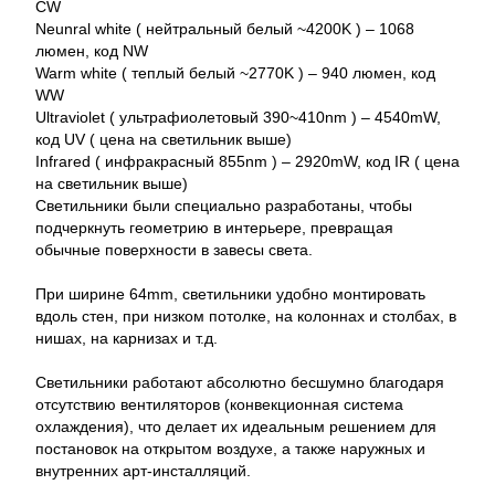
CW
Neunral white ( нейтральный белый ~4200K ) – 1068
люмен, код NW
Warm white ( теплый белый ~2770K ) – 940 люмен, код
WW
Ultraviolet ( ультрафиолетовый 390~410nm ) – 4540mW,
код UV ( цена на светильник выше)
Infrared ( инфракрасный 855nm ) – 2920mW, код IR ( цена
на светильник выше)
Светильники были специально разработаны, чтобы
подчеркнуть геометрию в интерьере, превращая
обычные поверхности в завесы света.
При ширине 64mm, светильники удобно монтировать
вдоль стен, при низком потолке, на колоннах и столбах, в
нишах, на карнизах и т.д.
Светильники работают абсолютно бесшумно благодаря
отсутствию вентиляторов (конвекционная система
охлаждения), что делает их идеальным решением для
постановок на открытом воздухе, а также наружных и
внутренних арт-инсталляций.