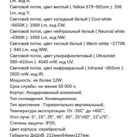
Lm, код A;
Световой поток, цвет желтый ( Yellow 579~581nm ): 336
Lm, код Y;
Световой поток, цвет холодный белый ( Cool white
~6650K ): 1068 Lm, код CW;
Световой поток, цвет нейтральный белый ( Neunral white
~4300K ): 1068 Lm, код NW;
Световой поток, цвет теплый белый ( Warm white ~2770K
): 940 Lm, код WW;
Световой поток, цвет ультрафиолетовый ( Ultraviolet
390~410nm ): 4540 mW, код UV;
Световой поток, цвет инфракрасный ( Infrared ~855nm ):
2920 mW, код IR;
Мощность: не более 12W;
Срок службы: не менее 50 000 ч;
Корпус: Анодированный алюминий;
Тип охлаждения: Конвекционное;
Тип крепления : Горизонтально-вертикальный;
Температура эксплуатации: От -30С˚ до +40С˚;
Угол луча: 5°, 15°, 25°, 45°, 60°, 15°x50°, 12˚x70˚;
Степень защиты: IP20;
Цвет корпуса: серебристый;
Габариты ДхШхВ: 212ммх64ммх127мм;