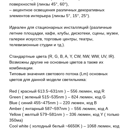
поверхностей (линзы 45°, 60°),
– акцентное освещения различных декоративных
элементов интерьера (линзы 5°, 15°, 25°).
Идеален для стационарных инсталляций (различные
летние площадки, кафе, клубы, дискотеки, сцены, музеи,
галереи искусств, торговые центры, театры,
телевизионные студии и тд.).
Стандартные цвета (R, G, B, A, Y, CW, NW, WW, UV, IR).
Возможны другие не основные цветов а также их
комбинации.
Типовые значения светового потока (Lm) основных
цветов для данной модели светильника:
Red ( красный 613.5~631nm ) – 556 люмен, код R
Green ( зеленый 515~535nm ) – 824 люмен, код G
Blue ( синий 455~475nm ) – 220 люмен, код B
Amber ( янтарный 587~597nm ) – 556 люмен, код A
Yellow ( желтый 579~581nm ) – 336 люмен, код Y ( только
350ма)
Cool white ( холодный белый ~6650K ) – 1068 люмен, код