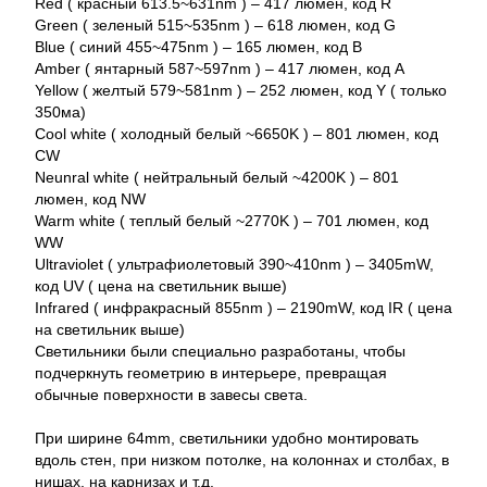
Red ( красный 613.5~631nm ) – 417 люмен, код R
Green ( зеленый 515~535nm ) – 618 люмен, код G
Blue ( синий 455~475nm ) – 165 люмен, код B
Amber ( янтарный 587~597nm ) – 417 люмен, код A
Yellow ( желтый 579~581nm ) – 252 люмен, код Y ( только
350ма)
Cool white ( холодный белый ~6650K ) – 801 люмен, код
CW
Neunral white ( нейтральный белый ~4200K ) – 801
люмен, код NW
Warm white ( теплый белый ~2770K ) – 701 люмен, код
WW
Ultraviolet ( ультрафиолетовый 390~410nm ) – 3405mW,
код UV ( цена на светильник выше)
Infrared ( инфракрасный 855nm ) – 2190mW, код IR ( цена
на светильник выше)
Светильники были специально разработаны, чтобы
подчеркнуть геометрию в интерьере, превращая
обычные поверхности в завесы света.
При ширине 64mm, светильники удобно монтировать
вдоль стен, при низком потолке, на колоннах и столбах, в
нишах, на карнизах и т.д.