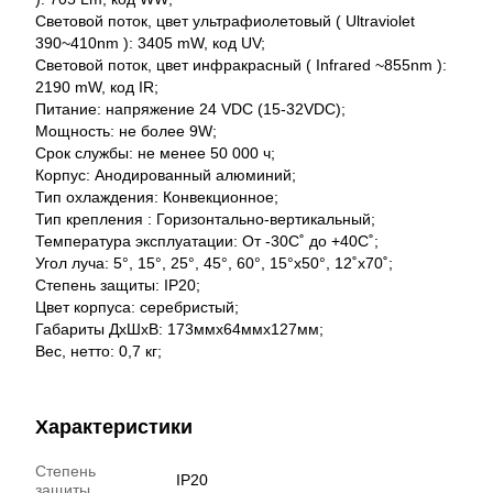
Световой поток, цвет ультрафиолетовый ( Ultraviolet
390~410nm ): 3405 mW, код UV;
Световой поток, цвет инфракрасный ( Infrared ~855nm ):
2190 mW, код IR;
Питание: напряжение 24 VDC (15-32VDC);
Мощность: не более 9W;
Срок службы: не менее 50 000 ч;
Корпус: Анодированный алюминий;
Тип охлаждения: Конвекционное;
Тип крепления : Горизонтально-вертикальный;
Температура эксплуатации: От -30С˚ до +40С˚;
Угол луча: 5°, 15°, 25°, 45°, 60°, 15°x50°, 12˚x70˚;
Степень защиты: IP20;
Цвет корпуса: серебристый;
Габариты ДхШхВ: 173ммх64ммх127мм;
Вес, нетто: 0,7 кг;
Характеристики
Степень
IP20
защиты