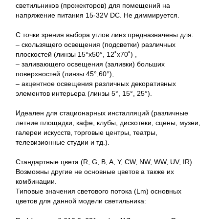
светильников (прожекторов) для помещений на
напряжение питания 15-32V DC. Не диммируется.
С точки зрения выбора углов линз предназначены для:
– скользящего освещения (подсветки) различных
плоскостей (линзы 15°x50°, 12˚x70˚) ,
– заливающего освещения (заливки) больших
поверхностей (линзы 45°,60°),
– акцентное освещения различных декоративных
элементов интерьера (линзы 5°, 15°, 25°).
Идеален для стационарных инсталляций (различные
летние площадки, кафе, клубы, дискотеки, сцены, музеи,
галереи искусств, торговые центры, театры,
телевизионные студии и тд.).
Стандартные цвета (R, G, B, A, Y, CW, NW, WW, UV, IR).
Возможны другие не основные цветов а также их
комбинации.
Типовые значения светового потока (Lm) основных
цветов для данной модели светильника: