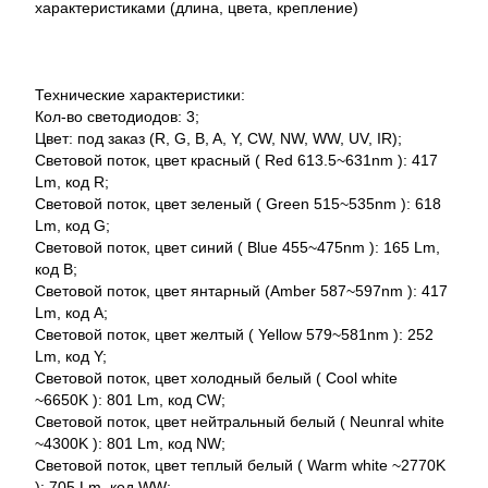
характеристиками (длина, цвета, крепление)
Технические характеристики:
Кол-во светодиодов: 3;
Цвет: под заказ (R, G, B, A, Y, CW, NW, WW, UV, IR);
Световой поток, цвет красный ( Red 613.5~631nm ): 417
Lm, код R;
Световой поток, цвет зеленый ( Green 515~535nm ): 618
Lm, код G;
Световой поток, цвет синий ( Blue 455~475nm ): 165 Lm,
код B;
Световой поток, цвет янтарный (Amber 587~597nm ): 417
Lm, код A;
Световой поток, цвет желтый ( Yellow 579~581nm ): 252
Lm, код Y;
Световой поток, цвет холодный белый ( Cool white
~6650K ): 801 Lm, код CW;
Световой поток, цвет нейтральный белый ( Neunral white
~4300K ): 801 Lm, код NW;
Световой поток, цвет теплый белый ( Warm white ~2770K
): 705 Lm, код WW;