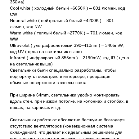
350ма)
Cool white ( холодный белый ~6650K ) – 801 люмен, код
CW
Neunral white ( нейтральный белый ~4200K ) – 801
люмен, код NW
Warm white ( теплый белый ~2770K ) – 701 люмен, код
WW
Ultraviolet ( ультрафиолетовый 390~410nm ) – 3405mW,
код UV ( цена на светильник выше)
Infrared ( инфракрасный 855nm ) – 2190mW, код IR ( цена
на светильник выше)
Светильники были специально разработаны, чтобы
подчеркнуть геометрию в интерьере, превращая
обычные поверхности в завесы света.
При ширине 64mm, светильники удобно монтировать
вдоль стен, при низком потолке, на колоннах и столбах, в
нишах, на карнизах и т.д.
Светильники работают абсолютно бесшумно благодаря
отсутствию вентиляторов (конвекционная система
охлаждения), что делает их идеальным решением для
постановок на открытом воздухе, а также наружных и