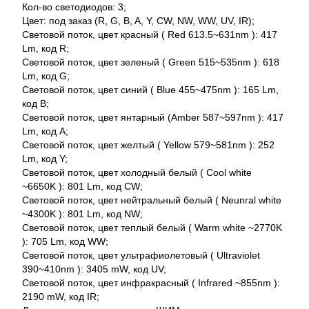
Кол-во светодиодов: 3;
Цвет: под заказ (R, G, B, A, Y, CW, NW, WW, UV, IR);
Световой поток, цвет красный ( Red 613.5~631nm ): 417
Lm, код R;
Световой поток, цвет зеленый ( Green 515~535nm ): 618
Lm, код G;
Световой поток, цвет синий ( Blue 455~475nm ): 165 Lm,
код B;
Световой поток, цвет янтарный (Amber 587~597nm ): 417
Lm, код A;
Световой поток, цвет желтый ( Yellow 579~581nm ): 252
Lm, код Y;
Световой поток, цвет холодный белый ( Cool white
~6650K ): 801 Lm, код CW;
Световой поток, цвет нейтральный белый ( Neunral white
~4300K ): 801 Lm, код NW;
Световой поток, цвет теплый белый ( Warm white ~2770K
): 705 Lm, код WW;
Световой поток, цвет ультрафиолетовый ( Ultraviolet
390~410nm ): 3405 mW, код UV;
Световой поток, цвет инфракрасный ( Infrared ~855nm ):
2190 mW, код IR;