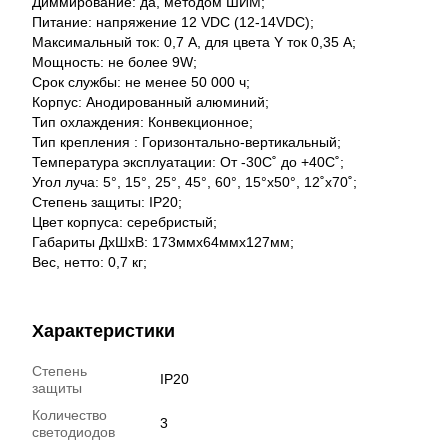
Диммирование: да, методом ШИМ;
Питание: напряжение 12 VDC (12-14VDC);
Максимальный ток: 0,7 А, для цвета Y ток 0,35 А;
Мощность: не более 9W;
Срок службы: не менее 50 000 ч;
Корпус: Анодированный алюминий;
Тип охлаждения: Конвекционное;
Тип крепления : Горизонтально-вертикальный;
Температура эксплуатации: От -30С˚ до +40С˚;
Угол луча: 5°, 15°, 25°, 45°, 60°, 15°x50°, 12˚x70˚;
Степень защиты: IP20;
Цвет корпуса: серебристый;
Габариты ДхШхВ: 173ммх64ммх127мм;
Вес, нетто: 0,7 кг;
Характеристики
Степень
IP20
защиты
Количество
3
светодиодов