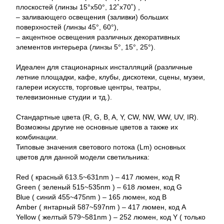
плоскостей (линзы 15°x50°, 12˚x70˚) ,
– заливающего освещения (заливки) больших
поверхностей (линзы 45°, 60°),
– акцентное освещения различных декоративных
элементов интерьера (линзы 5°, 15°, 25°).
Идеален для стационарных инсталляций (различные
летние площадки, кафе, клубы, дискотеки, сцены, музеи,
галереи искусств, торговые центры, театры,
телевизионные студии и тд.).
Стандартные цвета (R, G, B, A, Y, CW, NW, WW, UV, IR).
Возможны другие не основные цветов а также их
комбинации.
Типовые значения светового потока (Lm) основных
цветов для данной модели светильника:
Red ( красный 613.5~631nm ) – 417 люмен, код R
Green ( зеленый 515~535nm ) – 618 люмен, код G
Blue ( синий 455~475nm ) – 165 люмен, код B
Amber ( янтарный 587~597nm ) – 417 люмен, код A
Yellow ( желтый 579~581nm ) – 252 люмен, код Y ( только