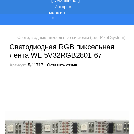
Мы работаем!
Светодиодные пиксельные системы (Led Pixel System)
Св
Светодиодная RGB пиксельная
лента WL-5V32RGB2801-67
Артикул:
Д-11717
Оставить отзыв