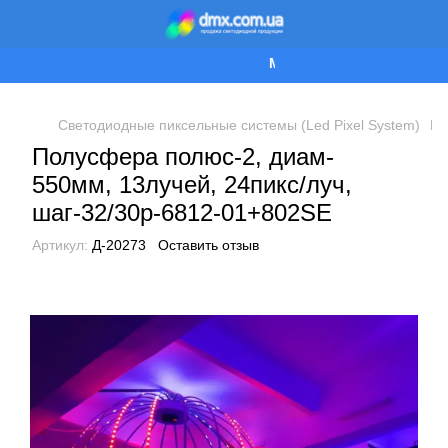
Мы работаем!
Светодиодные пиксельные системы (Led Pixel System)
Пи
Полусфера полюс-2, диам-
550мм, 13лучей, 24пикс/луч,
шаг-32/30p-6812-01+802SE
Артикул:
Д-20273
Оставить отзыв