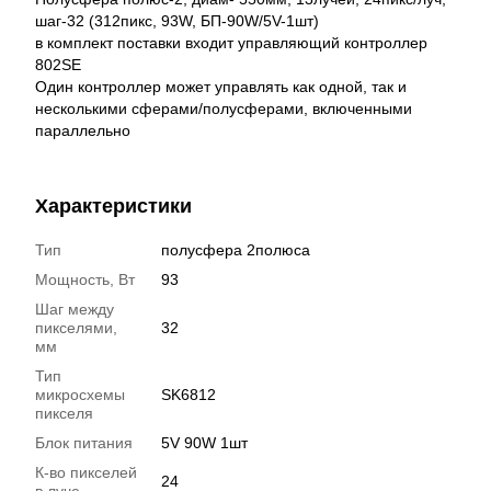
шаг-32 (312пикс, 93W, БП-90W/5V-1шт)
в комплект поставки входит управляющий контроллер
802SE
Один контроллер может управлять как одной, так и
несколькими сферами/полусферами, включенными
параллельно
Характеристики
Тип
полусфера 2полюса
Мощность, Вт
93
Шаг между
пикселями,
32
мм
Тип
микросхемы
SK6812
пикселя
Блок питания
5V 90W 1шт
К-во пикселей
24
в луче