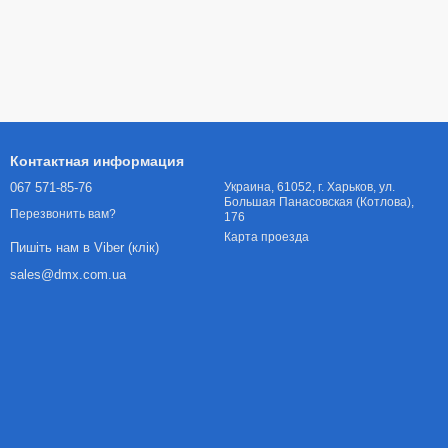
Контактная информация
067 571-85-76
Украина, 61052, г. Харьков, ул.
Большая Панасовская (Котлова),
Перезвонить вам?
176
Карта проезда
Пишіть нам в Viber (клік)
sales@dmx.com.ua