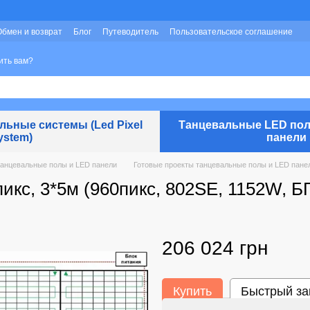
Мы работаем!
Обмен и возврат
Блог
Путеводитель
Пользовательское соглашение
ить вам?
ьные системы (Led Pixel
Танцевальные LED пол
ystem)
панели
танцевальные полы и LED панели
Готовые проекты танцевальные полы и LED панели
пикс, 3*5м (960пикс, 802SE, 1152W, 
206 024 грн
Купить
Быстрый за