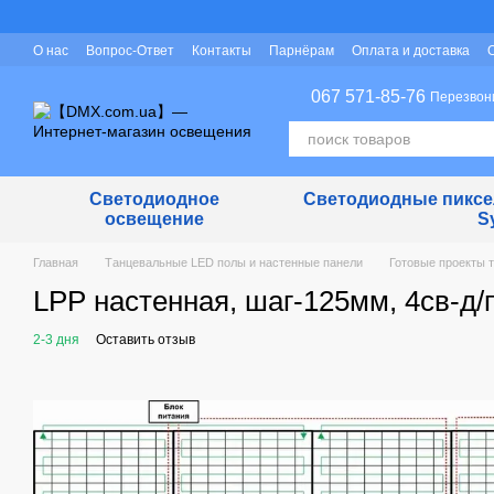
Перейти к основному контенту
О нас
Вопрос-Ответ
Контакты
Парнёрам
Оплата и доставка
Защита персональных данных
067 571-85-76
Перезвон
Светодиодное
Светодиодные пиксел
освещение
S
Главная
Танцевальные LED полы и настенные панели
Готовые проекты 
LPP настенная, шаг-125мм, 4св-д/
2-3 дня
Оставить отзыв