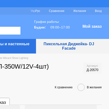
Сравнение
Укр
Рус
Желания
Вход
График работы:
Мой заказ
Будни:
09:00–17:00
ы и настенные
Пиксельная Диджейка- DJ
Facade
 Wizard Show Lighting
БП-350W/12V-4шт)
Артикул
Д-20570
К сравнению
В желания
каз