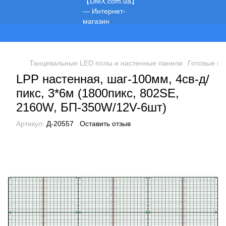
Мы работаем!
Танцевальные LED полы и настенные панели
Готовые пр
LPP настенная, шаг-100мм, 4св-д/
пикс, 3*6м (1800пикс, 802SE,
2160W, БП-350W/12V-6шт)
Артикул:
Д-20557
Оставить отзыв