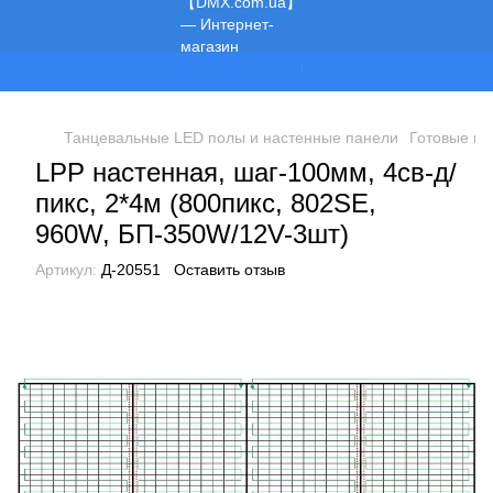
Мы работаем!
Танцевальные LED полы и настенные панели
Готовые пр
LPP настенная, шаг-100мм, 4св-д/
пикс, 2*4м (800пикс, 802SE,
960W, БП-350W/12V-3шт)
Артикул:
Д-20551
Оставить отзыв