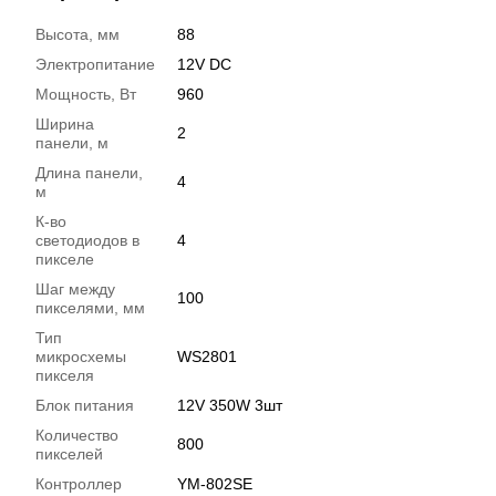
Высота, мм
88
Электропитание
12V DC
Мощность, Вт
960
Ширина
2
панели, м
Длина панели,
4
м
К-во
светодиодов в
4
пикселе
Шаг между
100
пикселями, мм
Тип
микросхемы
WS2801
пикселя
Блок питания
12V 350W 3шт
Количество
800
пикселей
Контроллер
YM-802SE