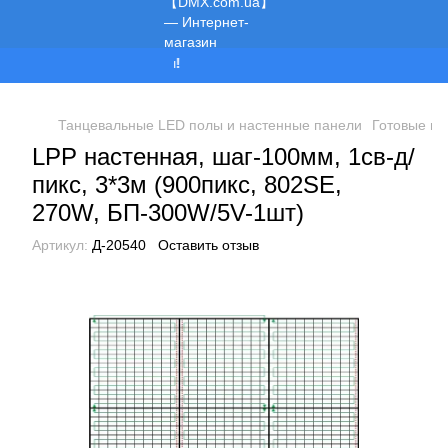
Мы работаем!
Танцевальные LED полы и настенные панели
Готовые пр
LPP настенная, шаг-100мм, 1св-д/
пикс, 3*3м (900пикс, 802SE,
270W, БП-300W/5V-1шт)
Артикул:
Д-20540
Оставить отзыв