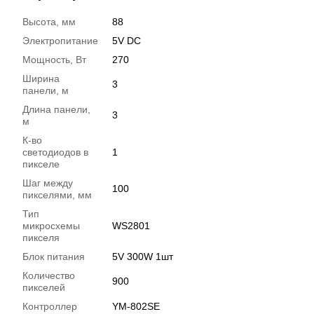
Высота, мм
88
Электропитание
5V DC
Мощность, Вт
270
Ширина
3
панели, м
Длина панели,
3
м
К-во
светодиодов в
1
пикселе
Шаг между
100
пикселями, мм
Тип
микросхемы
WS2801
пикселя
Блок питания
5V 300W 1шт
Количество
900
пикселей
Контроллер
YM-802SE