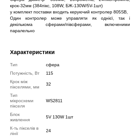
крок-32мм (384пікс, 108W, БЖ-130W/5V-1шт)
у комплект поставки входить керуючий контролер 805SB,
Один контролер може управляти як однієї, так і
декількома сферами/півсферами, включеними
паралельно
Характеристики
Тип
сфера
Потужність, Вт
115
Крок між
32
пікселями, мм
Тип
мікросхеми
WS2811
пікселя
Блок
5V 130W 1шт
живлення
К-ть пікселів в
24
лінії