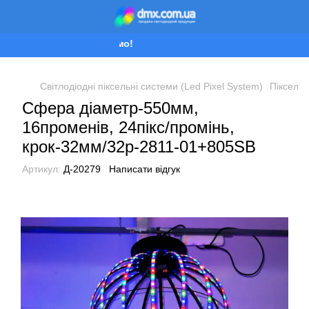
Ми працюємо!
Світлодіодні піксельні системи (Led Pixel System)
Піксельн
Сфера діаметр-550мм,
16променів, 24пікс/промінь,
крок-32мм/32p-2811-01+805SB
Артикул:
Д-20279
Написати відгук