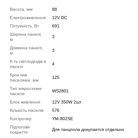
Висота, мм
88
Електроживлення
12V DC
Потужність, Вт
691
Ширина панелі,
3
м
Довжина панелі,
3
м
К-ть світлодіодів в
4
пікселі
Крок між
125
пікселями, мм
Тип мікросхеми
WS2801
пікселя
Блок живлення
12V 350W 2шт
Кількість пікселів
576
Контролер
YM-802SE
Підлогове
Для танцпола докупается отдельно
покриття