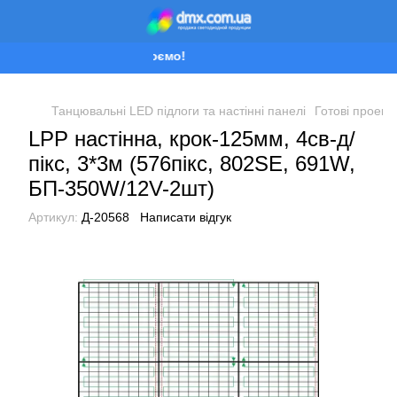
Ми працюємо!
Танцювальні LED підлоги та настінні панелі
Готові проект
LPP настінна, крок-125мм, 4св-д/
пікс, 3*3м (576пікс, 802SE, 691W,
БП-350W/12V-2шт)
Артикул:
Д-20568
Написати відгук