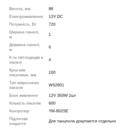
Висота, мм
88
Електроживлення
12V DC
Потужність, Вт
720
Ширина панелі,
1
м
Довжина панелі,
6
м
К-ть світлодіодів в
4
пікселі
Крок між
100
пікселями, мм
Тип мікросхеми
WS2801
пікселя
Блок живлення
12V 350W 2шт
Кількість пікселів
600
Контролер
YM-802SE
Підлогове
Для танцпола докупается отдельно
покриття