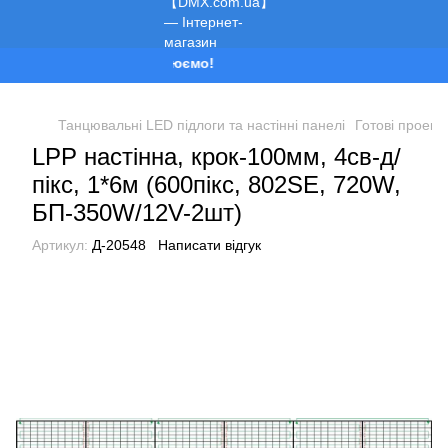
Ми працюємо!
Танцювальні LED підлоги та настінні панелі
Готові проект
LPP настінна, крок-100мм, 4св-д/
пікс, 1*6м (600пікс, 802SE, 720W,
БП-350W/12V-2шт)
Артикул:
Д-20548
Написати відгук