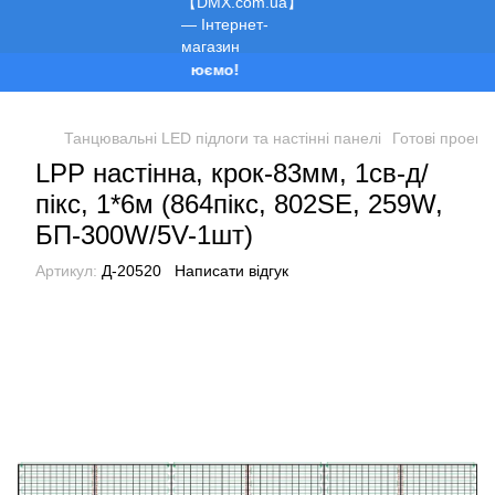
Ми працюємо!
Танцювальні LED підлоги та настінні панелі
Готові проект
LPP настінна, крок-83мм, 1св-д/
пікс, 1*6м (864пікс, 802SE, 259W,
БП-300W/5V-1шт)
Артикул:
Д-20520
Написати відгук