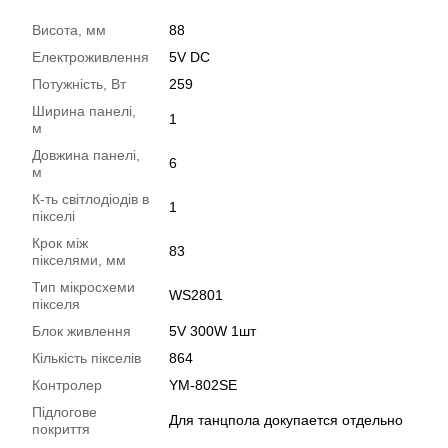
Висота, мм
88
Електроживлення
5V DC
Потужність, Вт
259
Ширина панелі,
1
м
Довжина панелі,
6
м
К-ть світлодіодів в
1
пікселі
Крок між
83
пікселями, мм
Тип мікросхеми
WS2801
пікселя
Блок живлення
5V 300W 1шт
Кількість пікселів
864
Контролер
YM-802SE
Підлогове
Для танцпола докупается отдельно
покриття