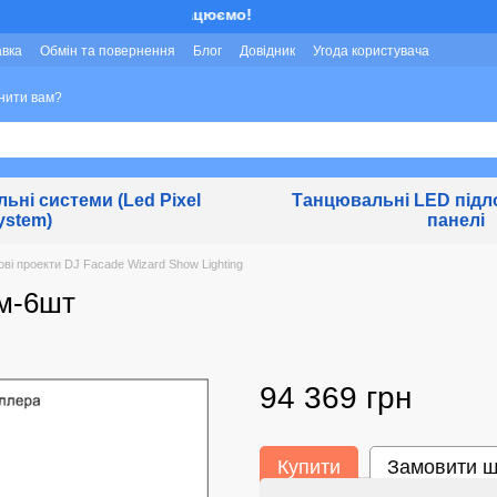
Ми працюємо!
авка
Обмін та повернення
Блог
Довідник
Угода користувача
нити вам?
льні системи (Led Pixel
Танцювальні LED підло
ystem)
панелі
ові проекти DJ Facade Wizard Show Lighting
3м-6шт
94 369 грн
Купити
Замовити 