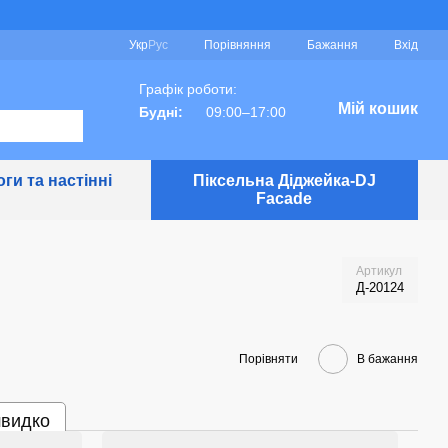
Порівняння
Укр
Рус
Бажання
Вхід
Графік роботи:
Мій кошик
Будні:
09:00–17:00
ги та настінні
Піксельна Діджейка-DJ
Facade
Артикул
Д-20124
Порівняти
В бажання
швидко