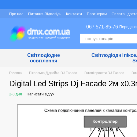
Перейти до основного контенту
Про нас
Питання-Відповідь
Контакти
Партнерам
Оплата і дост
Захист персональних даних
067 571-85-76
Передзво
Світлодіодне
Світлодіодні піксе
освітлення
S
Головна
Піксельна Діджейка-DJ Facade
Готові проекти DJ Facade
Гот
Digital Led Strips Dj Facade 2м х0,
2-3 дня
Написати відгук