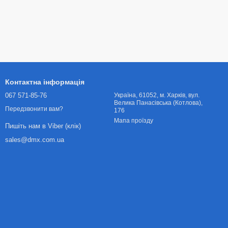
Контактна інформація
067 571-85-76
Українa, 61052, м. Харків, вул.
Велика Панасівська (Котлова),
Передзвонити вам?
176
Мапа проїзду
Пишіть нам в Viber (клік)
sales@dmx.com.ua