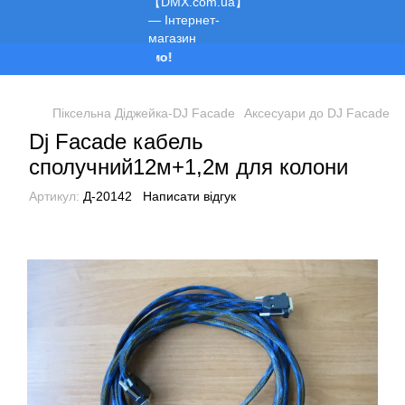
Ми працюємо!
Піксельна Діджейка-DJ Facade
Аксесуари до DJ Facade
Dj Facade кабель
сполучний12м+1,2м для колони
Артикул:
Д-20142
Написати відгук