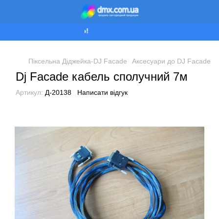
Ми працюємо!
Піксельна Діджейка-DJ Facade
Аксесуари до DJ Facade
Dj Facade кабель сполучний 7м
Артикул:
Д-20138
Написати відгук