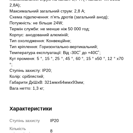
2,8A);
Максимальний загальний струм: 2,8 А;
Схема підключення: п'ять дротів (загальний анод);
Потужність: не більше 24W;
Термін служби: не менше ніж 50 000 год;
Корпус: анодований алюміній;
Тип охолодження: Конвекційне;
Тип кріплення: Горизонтально-вертикальний;
Температура експлуатації: Від -30С˚ до +40С˚;
Кут променя: 5 °, 15 °, 25 °, 45 °, 60 °, 15 ° x50 °, 12 ° x70
°;
Ступінь захисту: IP20;
Колір: сріблястий;
Габарити ДхШхВ: 321ммх64ммх93мм;
Вага нетто: 1,3 кг;
Характеристики
Ступінь захисту
IP20
Кількість
8