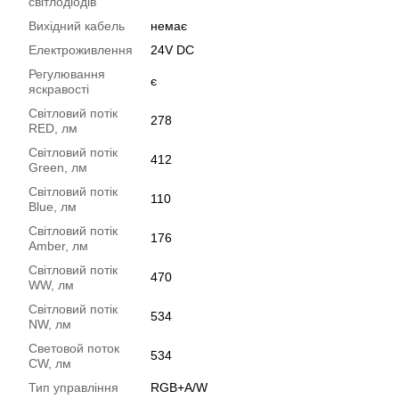
світлодіодів
Вихідний кабель
немає
Електроживлення
24V DC
Регулювання
є
яскравості
Світловий потік
278
RED, лм
Світловий потік
412
Green, лм
Світловий потік
110
Blue, лм
Світловий потік
176
Amber, лм
Світловий потік
470
WW, лм
Світловий потік
534
NW, лм
Световой поток
534
CW, лм
Тип управління
RGB+A/W