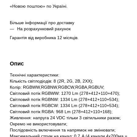
«Новою поштою» по Україні.
Більше інформації про доставку
На розрахунковий рахунок
Гарантія від виробника 12 місяців.
Опис
Технічні характеристики:
Кількість світлодіодів: 8 (2R, 2G, 2B, 2XX);
Колір: RGBWW,RGBNW,RGBCW,RGBA,RGBUV;
Світловий потік RGBWW: 1270 Lm (278+412+110+470);
Світловий потік RGBNW: 1334 Lm (278+412+110+534);
Світловий потік RGBCW: 1334 Lm (278+412+110+534);
Світловий потік RGBA: 968 Lm (278+412+110+168);
Живлення: напруга 24 VDC тільки 3 світильники разом;
Окремо не використовувати;
Послідовність включення та напрямок не змінювати;
Максимальний струм на канал: 0,7 А (4 канали 4x700ма =