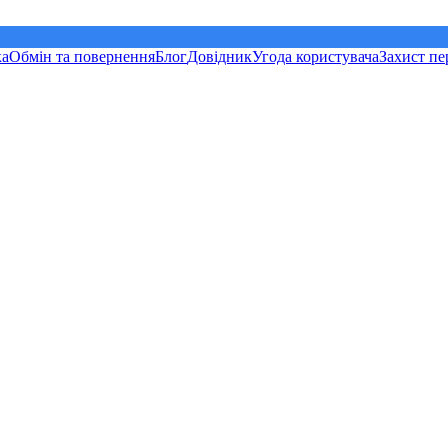
ка
Обмін та повернення
Блог
Довідник
Угода користувача
Захист пе