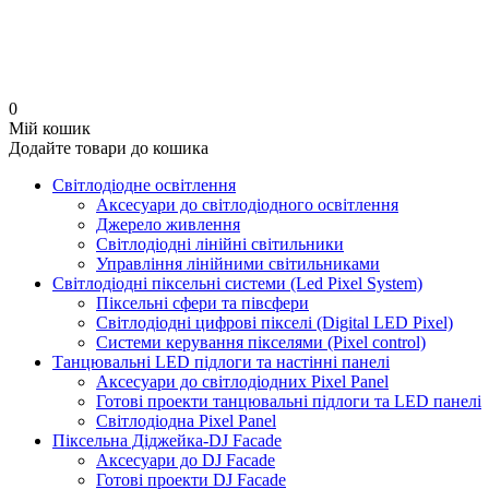
0
Мій кошик
Додайте товари до кошика
Світлодіодне освітлення
Аксесуари до світлодіодного освітлення
Джерело живлення
Світлодіодні лінійні світильники
Управління лінійними світильниками
Світлодіодні піксельні системи (Led Pixel System)
Піксельні сфери та півсфери
Світлодіодні цифрові пікселі (Digital LED Pixel)
Системи керування пікселями (Pixel control)
Танцювальні LED підлоги та настінні панелі
Аксесуари до світлодіодних Pixel Panel
Готові проекти танцювальні підлоги та LED панелі
Світлодіодна Pixel Panel
Піксельна Діджейка-DJ Facade
Аксесуари до DJ Facade
Готові проекти DJ Facade