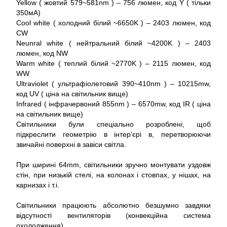
Yellow ( жовтий 579~581nm ) – 756 люмен, код Y ( тільки
350мА)
Cool white ( холодний білий ~6650K ) – 2403 люмен, код
CW
Neunral white ( нейтральний білий ~4200K ) – 2403
люмен, код NW
Warm white ( теплий білий ~2770K ) – 2115 люмен, код
WW
Ultraviolet ( ультрафіолетовий 390~410nm ) – 10215mw,
код UV ( ціна на світильник вище)
Infrared ( інфрачервоний 855nm ) – 6570mw, код IR ( ціна
на світильник вище)
Світильники були спеціально розроблені, щоб
підкреслити геометрію в інтер'єрі в, перетворюючи
звичайні поверхні в завіси світла.
При ширині 64mm, світильники зручно монтувати уздовж
стін, при низькій стелі, на колонах і стовпах, у нішах, на
карнизах і т.і.
Світильники працюють абсолютно безшумно завдяки
відсутності вентиляторів (конвекційна система
охолодження).