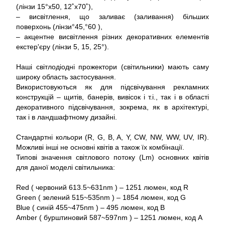
(лінзи 15°x50, 12˚x70˚),
– висвітлення, що заливає (заливання) більших
поверхонь (лінзи°45,°60 ),
– акцентне висвітлення різних декоративних елементів
екстер'єру (лінзи 5, 15, 25°).
Наші світлодіодні прожектори (світильники) мають саму
широку область застосування.
Використовуються як для підсвічування рекламних
конструкцій – щитів, банерів, вивісок і т.і., так і в області
декоративного підсвічування, зокрема, як в архітектурі,
так і в ландшафтному дизайні.
Стандартні кольори (R, G, B, A, Y, CW, NW, WW, UV, IR).
Можливі інші не основні квітів а також їх комбінації.
Типові значення світлового потоку (Lm) основних квітів
для даної моделі світильника:
Red ( червоний 613.5~631nm ) – 1251 люмен, код R
Green ( зелений 515~535nm ) – 1854 люмен, код G
Blue ( синій 455~475nm ) – 495 люмен, код B
Amber ( бурштиновий 587~597nm ) – 1251 люмен, код A