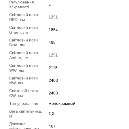
Регулювання
є
яскравості
Світловий потік
1251
RED, лм
Світловий потік
1854
Green, лм
Світловий потік
495
Blue, лм
Світловий потік
1251
Amber, лм
Світловий потік
2115
WW, лм
Світловий потік
2403
NW, лм
Световой поток
2403
CW, лм
Тип управління
монохромный
Вага світильника,
1,3
кГ
Довжина
407
світильника, мм