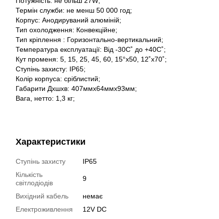
Потужність: не більш 27W;
Термін служби: не менш 50 000 год;
Корпус: Анодируваний алюміній;
Тип охолодження: Конвекційне;
Тип кріплення : Горизонтально-вертикальний;
Температура експлуатації: Від -30С˚ до +40С˚;
Кут променя: 5, 15, 25, 45, 60, 15°x50, 12˚x70˚;
Ступінь захисту: IP65;
Колір корпуса: сріблистий;
Габарити Дхшхв: 407ммх64ммх93мм;
Вага, нетто: 1,3 кг;
Характеристики
Ступінь захисту
IP65
Кількість
9
світлодіодів
Вихідний кабель
немає
Електроживлення
12V DC