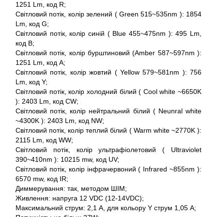
1251 Lm, код R;
Світловий потік, колір зелений ( Green 515~535nm ): 1854
Lm, код G;
Світловий потік, колір синій ( Blue 455~475nm ): 495 Lm,
код B;
Світловий потік, колір бурштиновий (Amber 587~597nm ):
1251 Lm, код A;
Світловий потік, колір жовтий ( Yellow 579~581nm ): 756
Lm, код Y;
Світловий потік, колір холодний білий ( Cool white ~6650K
): 2403 Lm, код CW;
Світловий потік, колір нейтральний білий ( Neunral white
~4300K ): 2403 Lm, код NW;
Світловий потік, колір теплий білий ( Warm white ~2770K ):
2115 Lm, код WW;
Світловий потік, колір ультрафіолетовий ( Ultraviolet
390~410nm ): 10215 mw, код UV;
Світловий потік, колір інфрачервоний ( Infrared ~855nm ):
6570 mw, код IR;
Диммерування: так, методом ШІМ;
Живлення: напруга 12 VDC (12-14VDC);
Максимальний струм: 2,1 А, для кольору Y струм 1,05 А;