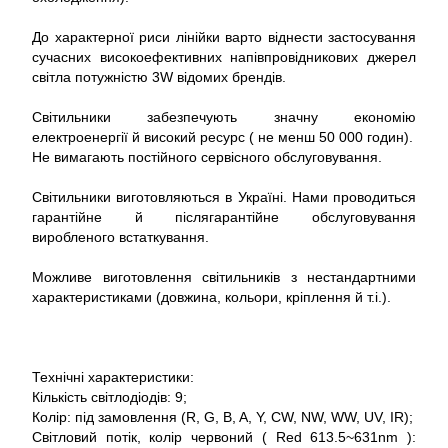
До характерної риси лінійки варто віднести застосування
сучасних високоефективних напівпровідникових джерел
світла потужністю 3W відомих брендів.
Світильники забезпечують значну економію
електроенергії й високий ресурс ( не менш 50 000 годин).
Не вимагають постійного сервісного обслуговування.
Світильники виготовляються в Україні. Нами проводиться
гарантійне й післягарантійне обслуговування
виробленого встаткування.
Можливе виготовлення світильників з нестандартними
характеристиками (довжина, кольори, кріплення й т.і.).
Технічні характеристики:
Кількість світлодіодів: 9;
Колір: під замовлення (R, G, B, A, Y, CW, NW, WW, UV, IR);
Світловий потік, колір червоний ( Red 613.5~631nm ):